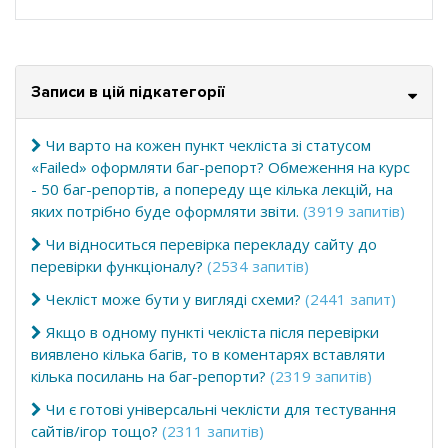
Записи в цій підкатегорії
Чи варто на кожен пункт чекліста зі статусом
«Failed» оформляти баг-репорт? Обмеження на курс
- 50 баг-репортів, а попереду ще кілька лекцій, на
яких потрібно буде оформляти звіти.
(3919 запитів)
Чи відноситься перевірка перекладу сайту до
перевірки функціоналу?
(2534 запитів)
Чекліст може бути у вигляді схеми?
(2441 запит)
Якщо в одному пункті чекліста після перевірки
виявлено кілька багів, то в коментарях вставляти
кілька посилань на баг-репорти?
(2319 запитів)
Чи є готові універсальні чеклісти для тестування
сайтів/ігор тощо?
(2311 запитів)