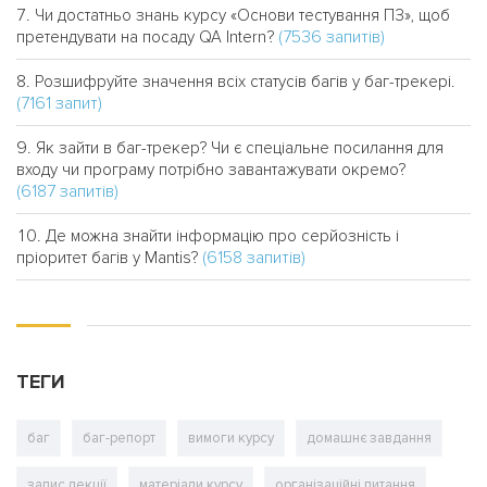
Чи достатньо знань курсу «Основи тестування ПЗ», щоб
(7536 запитів)
претендувати на посаду QA Intern?
Розшифруйте значення всіх статусів багів у баг-трекері.
(7161 запит)
Як зайти в баг-трекер? Чи є спеціальне посилання для
входу чи програму потрібно завантажувати окремо?
(6187 запитів)
Де можна знайти інформацію про серйозність і
(6158 запитів)
пріоритет багів у Mantis?
ТЕГИ
баг
баг-репорт
вимоги курсу
домашнє завдання
запис лекції
матеріали курсу
організаційні питання