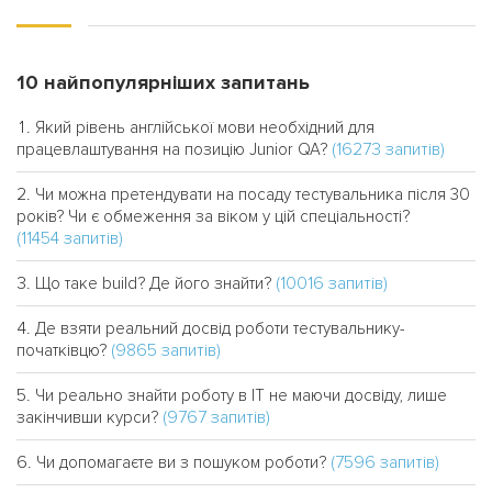
10 найпопулярніших запитань
Який рівень англійської мови необхідний для
(16273 запитів)
працевлаштування на позицію Junior QA?
Чи можна претендувати на посаду тестувальника після 30
років? Чи є обмеження за віком у цій спеціальності?
(11454 запитів)
(10016 запитів)
Що таке build? Де його знайти?
Де взяти реальний досвід роботи тестувальнику-
(9865 запитів)
початківцю?
Чи реально знайти роботу в IT не маючи досвіду, лише
(9767 запитів)
закінчивши курси?
(7596 запитів)
Чи допомагаєте ви з пошуком роботи?