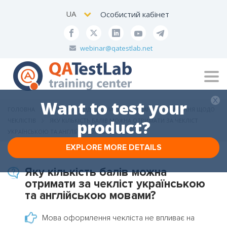
UA
Особистий кабінет
webinar@qatestlab.net
Tog
navi
Want to test your
ГОЛОВНА
ПИТАННЯ ЩОДО ДОМАШНІХ ЗАВДАНЬ
ПИТАННЯ ЩОДО
ЧЕКЛІСТІВ
ЯКУ КІЛЬКІСТЬ БАЛІВ МОЖНА ОТРИМАТИ ЗА ЧЕКЛІСТ
product?
УКРАЇНСЬКОЮ ТА АНГЛІЙСЬКОЮ МОВАМИ?
EXPLORE MORE DETAILS
Яку кількість балів можна
отримати за чекліст українською
та англійською мовами?
Мова оформлення чекліста не впливає на