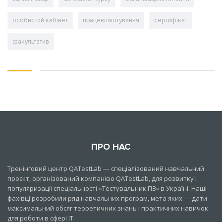
особистий кабінет
працевлаштування
сертифікат
факультатив
ПРО НАС
Тренінговий центр QATestLab — спеціалізований навчальний
проєкт, організований компанією QATestLab, для розвитку і
популяризації спеціальності «Тестувальник ПЗ» в Україні. Наші
фахівці розробили ряд навчальних програм, мета яких — дати
максимальний обсяг теоретичних знань і практичних навичок
для роботи в сфері IT.