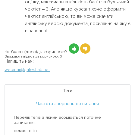
оцінку, максимальна кількість балів за будь-який
чекліст – 3. Але якщо курсант хоче оформити
чекліст англійською, то він може скачати
англійську версію документа, посилання на яку є
в завданні.
Чи була відповідь корисною?
Вважають відповідь корисною:
0
Напишіть нам:
webinar@qatestlab.net
Теги
Частота звернень до питання
Перелік тегів з якими асоціюється поточне
запитання::
немає тегів