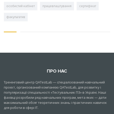
особистий кабінет
працевлаштування
сертифікат
факультатив
ПРО НАС
Тренінговий центр QATestLab — спеціалізований навчальний
проєкт, організований компанією QATestLab, для розвитку і
популяризації спеціальності «Тестувальник ПЗ» в Україні. Наші
фахівці розробили ряд навчальних програм, мета яких — дати
максимальний обсяг теоретичних знань і практичних навичок
для роботи в сфері IT.