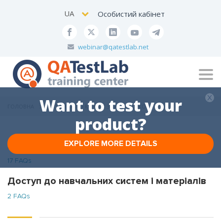
UA
Особистий кабінет
webinar@qatestlab.net
Tog
navi
Want to test your
ГОЛОВНА
ПИТАННЯ ПО КУРСАХ З АНГЛІЙСЬКОЇ
product?
EXPLORE MORE DETAILS
Питання по курсах з англійської
17 FAQs
Доступ до навчальних систем і матеріалів
2 FAQs