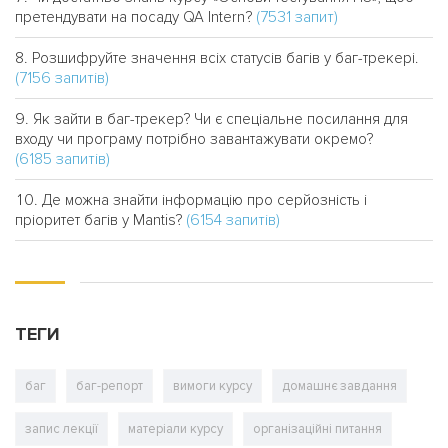
(7531 запит)
претендувати на посаду QA Intern?
Розшифруйте значення всіх статусів багів у баг-трекері.
(7156 запитів)
Як зайти в баг-трекер? Чи є спеціальне посилання для
входу чи програму потрібно завантажувати окремо?
(6185 запитів)
Де можна знайти інформацію про серйозність і
(6154 запитів)
пріоритет багів у Mantis?
ТЕГИ
баг
баг-репорт
вимоги курсу
домашнє завдання
запис лекції
матеріали курсу
організаційні питання