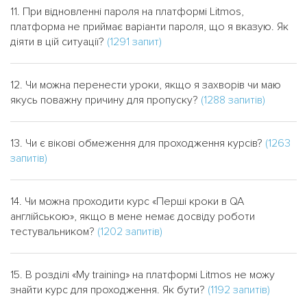
11. При відновленні пароля на платформі Litmos,
платформа не приймає варіанти пароля, що я вказую. Як
діяти в цій ситуації?
(1291 запит)
12. Чи можна перенести уроки, якщо я захворів чи маю
якусь поважну причину для пропуску?
(1288 запитів)
13. Чи є вікові обмеження для проходження курсів?
(1263
запитів)
14. Чи можна проходити курс «Перші кроки в QA
англійською», якщо в мене немає досвіду роботи
тестувальником?
(1202 запитів)
15. В розділі «My training» на платформі Litmos не можу
знайти курс для проходження. Як бути?
(1192 запитів)