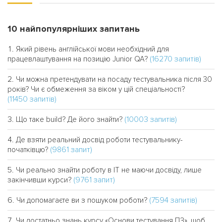
10 найпопулярніших запитань
Який рівень англійської мови необхідний для
(16270 запитів)
працевлаштування на позицію Junior QA?
Чи можна претендувати на посаду тестувальника після 30
років? Чи є обмеження за віком у цій спеціальності?
(11450 запитів)
(10003 запитів)
Що таке build? Де його знайти?
Де взяти реальний досвід роботи тестувальнику-
(9861 запит)
початківцю?
Чи реально знайти роботу в IT не маючи досвіду, лише
(9761 запит)
закінчивши курси?
(7594 запитів)
Чи допомагаєте ви з пошуком роботи?
Чи достатньо знань курсу «Основи тестування ПЗ», щоб