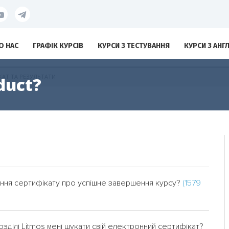
О НАС
ГРАФІК КУРСІВ
КУРСИ З ТЕСТУВАННЯ
КУРСИ З АНГ
КАТ ТА РЕЗУЛЬТАТИ
duct?
мання сертифікату про успішне завершення курсу?
(1579
озділі Litmos мені шукати свій електронний сертифікат?