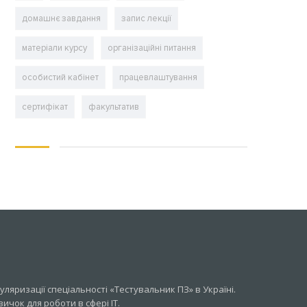
домашнє завдання
запис лекції
матеріали курсу
організаційні питання
особистий кабінет
працевлаштування
сертифікат
факультатив
ляризації спеціальності «Тестувальник ПЗ» в Україні.
чок для роботи в сфері IT.