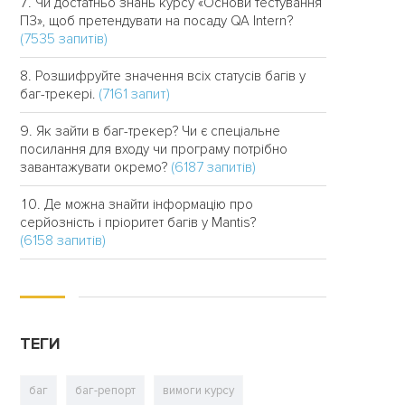
Чи достатньо знань курсу «Основи тестування
ПЗ», щоб претендувати на посаду QA Intern?
(7535 запитів)
Розшифруйте значення всіх статусів багів у
(7161 запит)
баг-трекері.
Як зайти в баг-трекер? Чи є спеціальне
посилання для входу чи програму потрібно
(6187 запитів)
завантажувати окремо?
Де можна знайти інформацію про
серйозність і пріоритет багів у Mantis?
(6158 запитів)
ТЕГИ
баг
баг-репорт
вимоги курсу