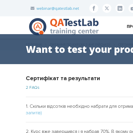
webinar@qatestlab.net
ПР
ГОЛОВНА
ПИТАННЯ ПО КУРСАХ З АНГЛІЙСЬКОЇ
СЕРТИФІ
Want to test your pro
Сертифікат та результати
2 FAQs
1. Скільки відсотків необхідно набрати для отри
запитів)
2. Курс вже завершився і я набрав 70%. В якому р