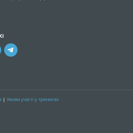
ЖІ
і
|
Умови участі у тренінгах