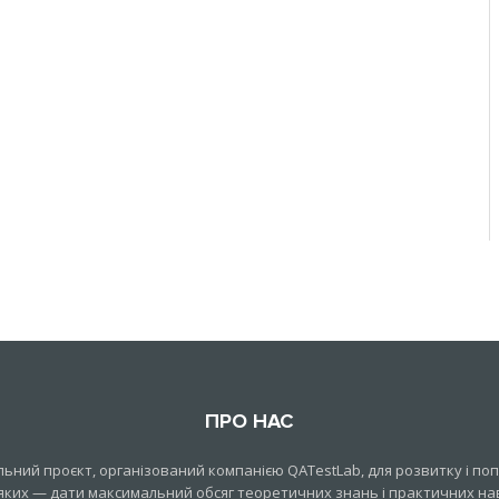
ПРО НАС
ний проєкт, організований компанією QATestLab, для розвитку і попу
яких — дати максимальний обсяг теоретичних знань і практичних нави