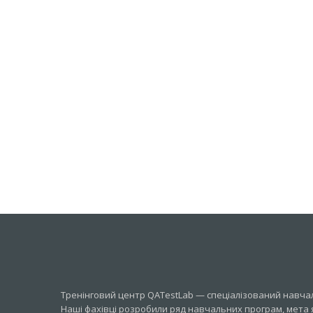
Тренінговий центр QATestLab — спеціалізований навчаль
Наші фахівці розробили ряд навчальних програм, мета 