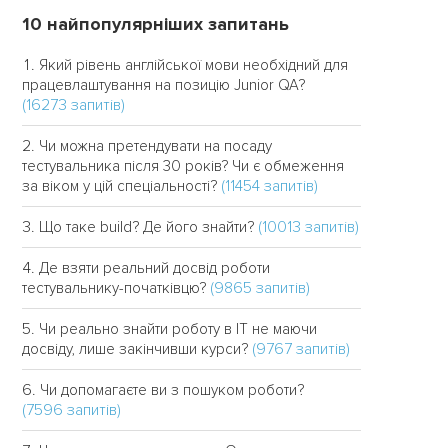
10 найпопулярніших запитань
Який рівень англійської мови необхідний для
працевлаштування на позицію Junior QA?
(16273 запитів)
Чи можна претендувати на посаду
тестувальника після 30 років? Чи є обмеження
(11454 запитів)
за віком у цій спеціальності?
(10013 запитів)
Що таке build? Де його знайти?
Де взяти реальний досвід роботи
(9865 запитів)
тестувальнику-початківцю?
Чи реально знайти роботу в IT не маючи
(9767 запитів)
досвіду, лише закінчивши курси?
Чи допомагаєте ви з пошуком роботи?
(7596 запитів)