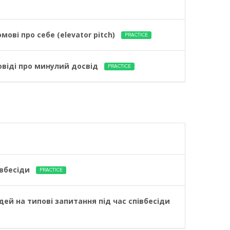
ові про себе (elevator pitch)
PRACTICE
овіді про минулий досвід
PRACTICE
івбесіди
PRACTICE
дей на типові запитання під час співбесіди