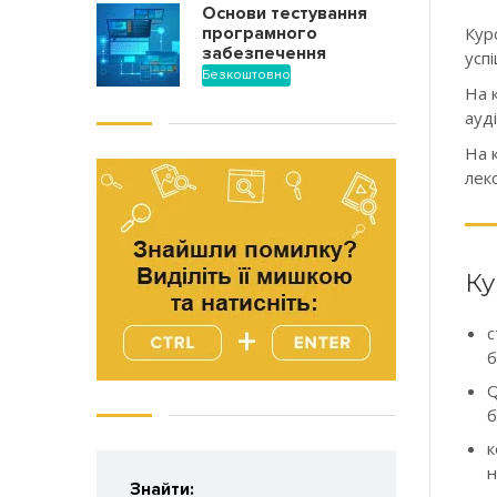
Основи тестування
програмного
Кур
забезпечення
усп
Безкоштовно
На 
ауд
На 
лек
Ку
с
б
Q
б
к
н
Знайти: