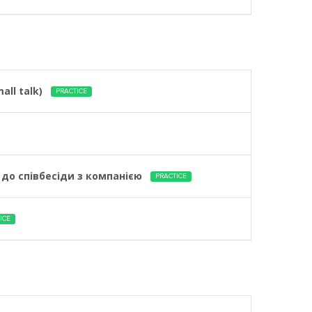
ll talk)
PRACTICE
 до співбесіди з компанією
PRACTICE
ICE