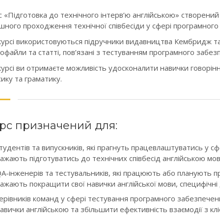
с «Підготовка до технічного інтерв’ю англійською» створени
ішного проходження технічної співбесіди у сфері програмного
курсі використовуються підручники видавництва Кембридж та
іофайли та статті, пов’язані з тестуванням програмного забез
курсі ви отримаєте можливість удосконалити навички говоріння
сику та граматику.
рс призначений для:
тудентів та випускників, які прагнуть працевлаштуватись у 
ажають підготуватись до технічних співбесід англійською мо
A-інженерів та тестувальників, які працюють або планують пр
ажають покращити свої навички англійської мови, специфічні дл
ерівників команд у сфері тестування програмного забезпеченн
авички англійською та збільшити ефективність взаємодії з клі