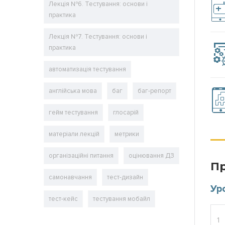
Лекція №6. Тестування: основи і
практика
Лекція №7. Тестування: основи і
практика
автоматизація тестування
англійська мова
баг
баг-репорт
гейм тестування
глосарій
матеріали лекцій
метрики
організаційні питання
оцінювання ДЗ
Пр
самонавчання
тест-дизайн
Уро
тест-кейс
тестування мобайл
1