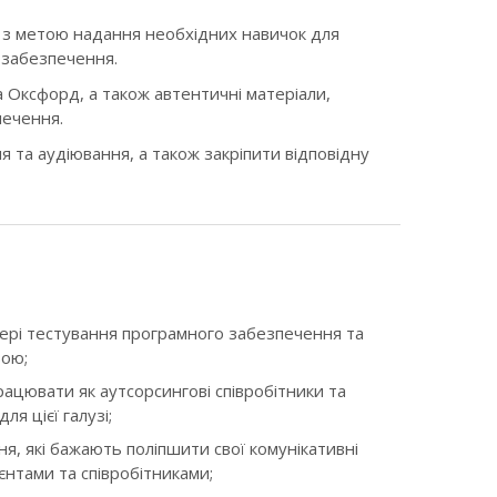
й з метою надання необхідних навичок для
 забезпечення.
 Оксфорд, а також автентичні матеріали,
печення.
 та аудіювання, а також закріпити відповідну
сфері тестування програмного забезпечення та
вою;
ацювати як аутсорсингові співробітники та
я цієї галузі;
я, які бажають поліпшити свої комунікативні
єнтами та співробітниками;