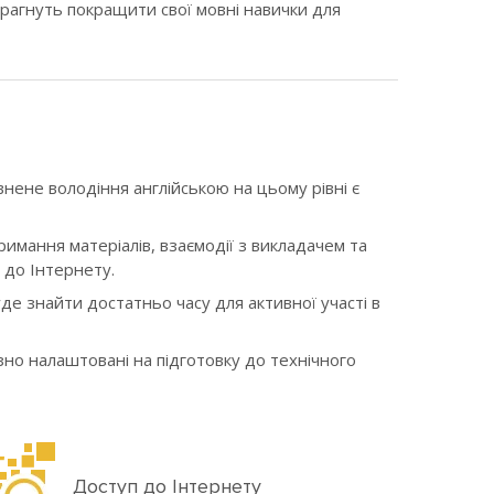
 прагнуть покращити свої мовні навички для
евнене володіння англійською на цьому рівні є
имання матеріалів, взаємодії з викладачем та
 до Інтернету.
уде знайти достатньо часу для активної участі в
зно налаштовані на підготовку до технічного
Доступ до Інтернету