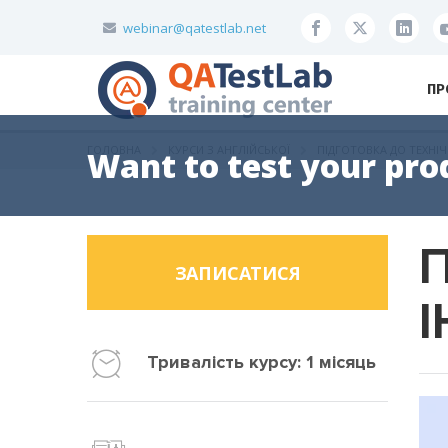
webinar@qatestlab.net
ПР
ГОЛОВНА
КУРСИ З АНГЛІЙСЬКОЇ
ПІДГОТОВКА ДО ТЕХНІ
Want to test your pro
ЗАПИСАТИСЯ
Тривалість курсу: 1 місяць