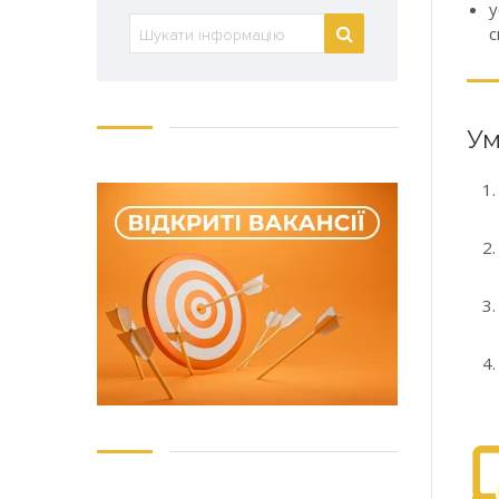
у
с
Ум