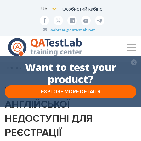
UA
Особистий кабінет
webinar@qatestlab.net
Tog
navi
Want to test your
ГОЛОВНА
НЕДОСТУПНІ КУРСИ АНГЛІЙСЬКОЇ
product?
НА ЖАЛЬ, ЗАРАЗ КУРСИ IT
EXPLORE MORE DETAILS
АНГЛІЙСЬКОЇ
НЕДОСТУПНІ ДЛЯ
РЕЄСТРАЦІЇ