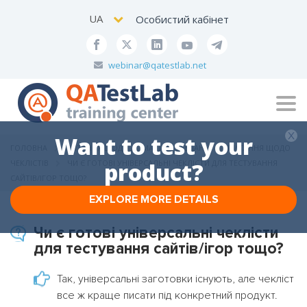
UA
Особистий кабінет
webinar@qatestlab.net
Tog
navi
Want to test your
ГОЛОВНА
ПИТАННЯ ЩОДО ДОМАШНІХ ЗАВДАНЬ
ПИТАННЯ ЩОДО
ЧЕКЛІСТІВ
ЧИ Є ГОТОВІ УНІВЕРСАЛЬНІ ЧЕКЛІСТИ ДЛЯ ТЕСТУВАННЯ
product?
САЙТІВ/ІГОР ТОЩО?
EXPLORE MORE DETAILS
Чи є готові універсальні чеклісти
для тестування сайтів/ігор тощо?
Так, універсальні заготовки існують, але чекліст
все ж краще писати під конкретний продукт.