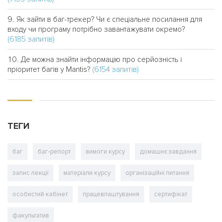
Як зайти в баг-трекер? Чи є спеціальне посилання для
входу чи програму потрібно завантажувати окремо?
(6185 запитів)
Де можна знайти інформацію про серйозність і
(6154 запитів)
пріоритет багів у Mantis?
ТЕГИ
баг
баг-репорт
вимоги курсу
домашнє завдання
запис лекції
матеріали курсу
організаційні питання
особистий кабінет
працевлаштування
сертифікат
факультатив