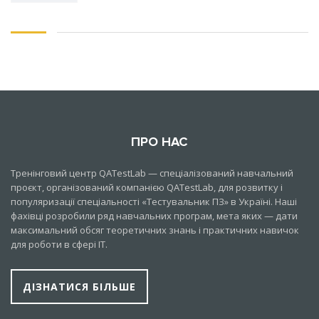
ПРО НАС
Тренінговий центр QATestLab — спеціалізований навчальний
проєкт, організований компанією QATestLab, для розвитку і
популяризації спеціальності «Тестувальник ПЗ» в Україні. Наші
фахівці розробили ряд навчальних програм, мета яких — дати
максимальний обсяг теоретичних знань і практичних навичок
для роботи в сфері IT.
ДІЗНАТИСЯ БІЛЬШЕ