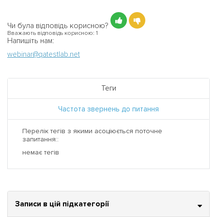
Чи була відповідь корисною?
Вважають відповідь корисною:
1
Напишіть нам:
webinar@qatestlab.net
Теги
Частота звернень до питання
Перелік тегів з якими асоціюється поточне
запитання::
немає тегів
Записи в цій підкатегорії