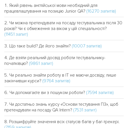
Який рівень англійської мови необхідний для
(16270 запитів)
працевлаштування на позицію Junior QA?
Чи можна претендувати на посаду тестувальника після 30
років? Чи є обмеження за віком у цій спеціальності?
(11451 запит)
(10007 запитів)
Що таке build? Де його знайти?
Де взяти реальний досвід роботи тестувальнику-
(9861 запит)
початківцю?
Чи реально знайти роботу в IT не маючи досвіду, лише
(9764 запитів)
закінчивши курси?
(7594 запитів)
Чи допомагаєте ви з пошуком роботи?
Чи достатньо знань курсу «Основи тестування ПЗ», щоб
(7531 запит)
претендувати на посаду QA Intern?
Розшифруйте значення всіх статусів багів у баг-трекері.
(7159 запитів)