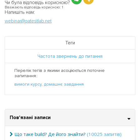
Чи була відповідь корисною?
Вважають відповідь корисною:
1
Напишіть нам:
webinar@qatestlab.net
Теги
Частота звернень до питання
Перелік тегів з якими асоціюється поточне
запитання::
вимоги курсу
,
домашнє завдання
Пов'язані записи
Що таке build? Де його знайти?
(10025 запитів)