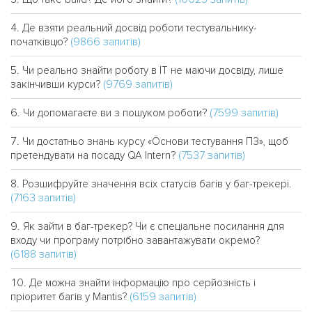
Де взяти реальний досвід роботи тестувальнику-
(9866 запитів)
початківцю?
Чи реально знайти роботу в IT не маючи досвіду, лише
(9769 запитів)
закінчивши курси?
(7599 запитів)
Чи допомагаєте ви з пошуком роботи?
Чи достатньо знань курсу «Основи тестування ПЗ», щоб
(7537 запитів)
претендувати на посаду QA Intern?
Розшифруйте значення всіх статусів багів у баг-трекері.
(7163 запитів)
Як зайти в баг-трекер? Чи є спеціальне посилання для
входу чи програму потрібно завантажувати окремо?
(6188 запитів)
Де можна знайти інформацію про серйозність і
(6159 запитів)
пріоритет багів у Mantis?