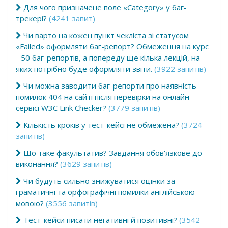
Для чого призначене поле «Category» у баг-
трекері?
(4241 запит)
Чи варто на кожен пункт чекліста зі статусом
«Failed» оформляти баг-репорт? Обмеження на курс
- 50 баг-репортів, а попереду ще кілька лекцій, на
яких потрібно буде оформляти звіти.
(3922 запитів)
Чи можна заводити баг-репорти про наявність
помилок 404 на сайті після перевірки на онлайн-
сервісі W3C Link Checker?
(3779 запитів)
Кількість кроків у тест-кейсі не обмежена?
(3724
запитів)
Що таке факультатив? Завдання обов'язкове до
виконання?
(3629 запитів)
Чи будуть сильно знижуватися оцінки за
граматичні та орфографічні помилки англійською
мовою?
(3556 запитів)
Тест-кейси писати негативні й позитивні?
(3542