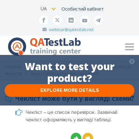
UA
Особистий кабінет
webinar@qatestlab.net
Tog
navi
Want to test your
ГОЛОВНА
ПИТАННЯ ЩОДО ДОМАШНІХ ЗАВДАНЬ
ПИТАННЯ ЩОДО
ЧЕКЛІСТІВ
ЧЕКЛІСТ МОЖЕ БУТИ У ВИГЛЯДІ СХЕМИ?
product?
EXPLORE MORE DETAILS
Чекліст може бути у вигляді схеми?
Чекліст – це список перевірок. Зазвичай
чекліст оформляють у вигляді таблиці.