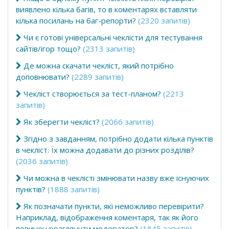
виявлено кілька багів, то в коментарях вставляти
кілька посилань на баг-репорти?
(2320 запитів)
Чи є готові універсальні чеклісти для тестування
сайтів/ігор тощо?
(2313 запитів)
Де можна скачати чекліст, який потрібно
доповнювати?
(2289 запитів)
Чекліст створюється за тест-планом?
(2213
запитів)
Як зберегти чекліст?
(2066 запитів)
Згідно з завданням, потрібно додати кілька пунктів
в чекліст. Їх можна додавати до різних розділів?
(2036 запитів)
Чи можна в чеклісті змінювати назву вже існуючих
пунктів?
(1888 запитів)
Як позначати пункти, які неможливо перевірити?
Наприклад, відображення коментаря, так як його
повинен розглянути модератор?
(1845 запитів)