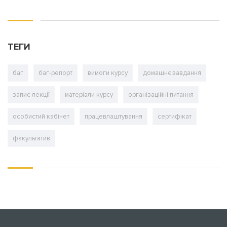
ТЕГИ
баг
баг-репорт
вимоги курсу
домашнє завдання
запис лекції
матеріали курсу
організаційні питання
особистий кабінет
працевлаштування
сертифікат
факультатив