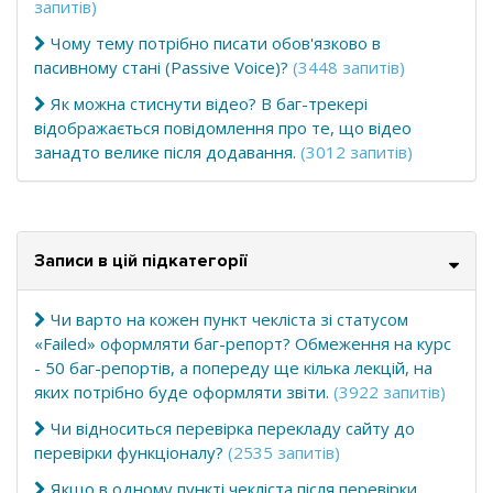
запитів)
Чому тему потрібно писати обов'язково в
пасивному стані (Passive Voice)?
(3448 запитів)
Як можна стиснути відео? В баг-трекері
відображається повідомлення про те, що відео
занадто велике після додавання.
(3012 запитів)
Записи в цій підкатегорії
Чи варто на кожен пункт чекліста зі статусом
«Failed» оформляти баг-репорт? Обмеження на курс
- 50 баг-репортів, а попереду ще кілька лекцій, на
яких потрібно буде оформляти звіти.
(3922 запитів)
Чи відноситься перевірка перекладу сайту до
перевірки функціоналу?
(2535 запитів)
Якщо в одному пункті чекліста після перевірки