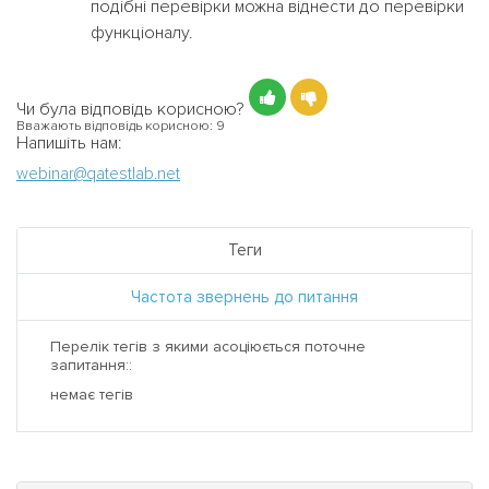
подібні перевірки можна віднести до перевірки
функціоналу.
Чи була відповідь корисною?
Вважають відповідь корисною:
9
Напишіть нам:
webinar@qatestlab.net
Теги
Частота звернень до питання
Перелік тегів з якими асоціюється поточне
запитання::
немає тегів