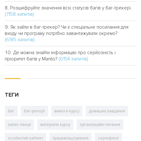
Розшифруйте значення всіх статусів багів у баг-трекері.
(7158 запитів)
Як зайти в баг-трекер? Чи є спеціальне посилання для
входу чи програму потрібно завантажувати окремо?
(6185 запитів)
Де можна знайти інформацію про серйозність і
(6154 запитів)
пріоритет багів у Mantis?
ТЕГИ
баг
баг-репорт
вимоги курсу
домашнє завдання
запис лекції
матеріали курсу
організаційні питання
особистий кабінет
працевлаштування
сертифікат