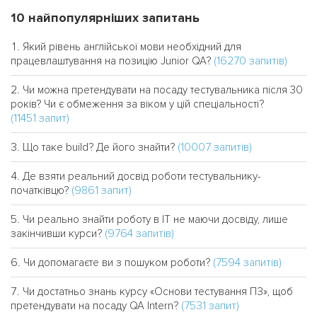
10 найпопулярніших запитань
Який рівень англійської мови необхідний для
(16270 запитів)
працевлаштування на позицію Junior QA?
Чи можна претендувати на посаду тестувальника після 30
років? Чи є обмеження за віком у цій спеціальності?
(11451 запит)
(10007 запитів)
Що таке build? Де його знайти?
Де взяти реальний досвід роботи тестувальнику-
(9861 запит)
початківцю?
Чи реально знайти роботу в IT не маючи досвіду, лише
(9764 запитів)
закінчивши курси?
(7594 запитів)
Чи допомагаєте ви з пошуком роботи?
Чи достатньо знань курсу «Основи тестування ПЗ», щоб
(7531 запит)
претендувати на посаду QA Intern?