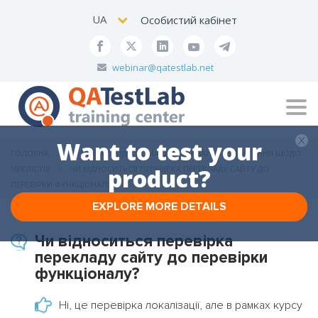
UA
Особистий кабінет
webinar@qatestlab.net
Tog
navi
Want to test your
ГОЛОВНА
ПИТАННЯ ЩОДО ДОМАШНІХ ЗАВДАНЬ
ПИТАННЯ ЩОДО
ЧЕКЛІСТІВ
ЧИ ВІДНОСИТЬСЯ ПЕРЕВІРКА ПЕРЕКЛАДУ САЙТУ ДО
product?
ПЕРЕВІРКИ ФУНКЦІОНАЛУ?
EXPLORE MORE DETAILS
Чи відноситься перевірка
перекладу сайту до перевірки
функціоналу?
Ні, це перевірка локалізації, але в рамках курсу