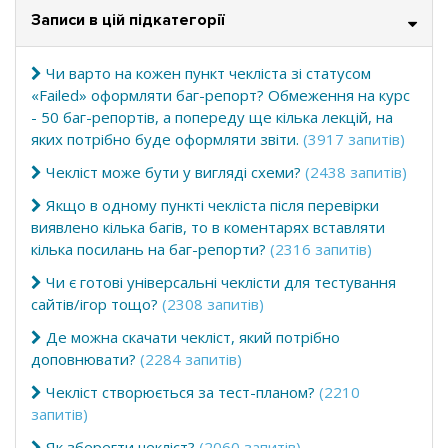
Записи в цій підкатегорії
Чи варто на кожен пункт чекліста зі статусом
«Failed» оформляти баг-репорт? Обмеження на курс
- 50 баг-репортів, а попереду ще кілька лекцій, на
яких потрібно буде оформляти звіти.
(3917 запитів)
Чекліст може бути у вигляді схеми?
(2438 запитів)
Якщо в одному пункті чекліста після перевірки
виявлено кілька багів, то в коментарях вставляти
кілька посилань на баг-репорти?
(2316 запитів)
Чи є готові універсальні чеклісти для тестування
сайтів/ігор тощо?
(2308 запитів)
Де можна скачати чекліст, який потрібно
доповнювати?
(2284 запитів)
Чекліст створюється за тест-планом?
(2210
запитів)
Як зберегти чекліст?
(2060 запитів)