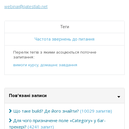
webinar@qatestlab.net
Теги
Частота звернень до питання
Перелік тегів з якими асоціюється поточне
запитання::
вимоги курсу
,
домашнє завдання
Пов'язані записи
Що таке build? Де його знайти?
(10029 запитів)
Для чого призначене поле «Category» у баг-
трекері?
(4241 запит)