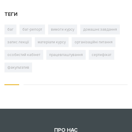
ТЕГИ
баг
баг-репорт
вимоги курсу
домашнє завдання
запис лекції
матеріали курсу
організаційні питання
особистий кабінет
працевлаштування
сертифікат
факультатив
ПРО НАС