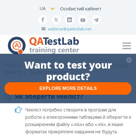
UA
Особистий кабінет
webinar@qatestlab.net
Tog
navi
Want to test your
ГОЛОВНА
ПИТАННЯ ЩОДО ДОМАШНІХ ЗАВДАНЬ
ПИТАННЯ ЩОДО
ЧЕКЛІСТІВ
ЯК ЗБЕРЕГТИ ЧЕКЛІСТ?
product?
EXPLORE MORE DETAILS
Як зберегти чекліст?
Чекліст потрібно створити в програмі для
роботи з електронними таблицями й зберегти з
розширенням файлу «.xlsx» або «.xls», в інших
форматах прикріплені завдання не будуть