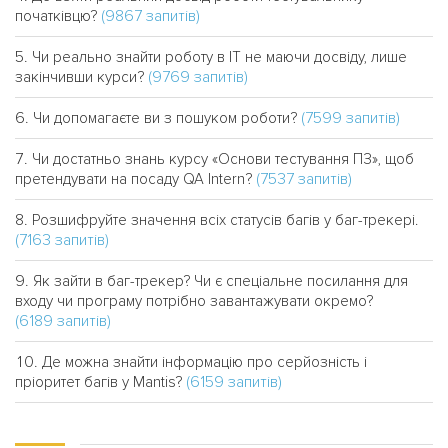
(9867 запитів)
початківцю?
Чи реально знайти роботу в IT не маючи досвіду, лише
(9769 запитів)
закінчивши курси?
(7599 запитів)
Чи допомагаєте ви з пошуком роботи?
Чи достатньо знань курсу «Основи тестування ПЗ», щоб
(7537 запитів)
претендувати на посаду QA Intern?
Розшифруйте значення всіх статусів багів у баг-трекері.
(7163 запитів)
Як зайти в баг-трекер? Чи є спеціальне посилання для
входу чи програму потрібно завантажувати окремо?
(6189 запитів)
Де можна знайти інформацію про серйозність і
(6159 запитів)
пріоритет багів у Mantis?