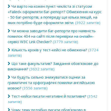
Чи варто на кожен пункт чекліста зі статусом
«Failed» оформляти баг-репорт? Обмеження на курс
- 50 баг-репортів, а попереду ще кілька лекцій, на
яких потрібно буде оформляти звіти.
(3922 запитів)
Чи можна заводити баг-репорти про наявність
помилок 404 на сайті після перевірки на онлайн-
сервісі W3C Link Checker?
(3779 запитів)
Кількість кроків у тест-кейсі не обмежена?
(3724
запитів)
Що таке факультатив? Завдання обов'язкове до
виконання?
(3632 запитів)
Чи будуть сильно знижуватися оцінки за
граматичні та орфографічні помилки англійською
мовою?
(3556 запитів)
Тест-кейси писати негативні й позитивні?
(3542
запитів)
Чому тему потрібно писати обов'язково в