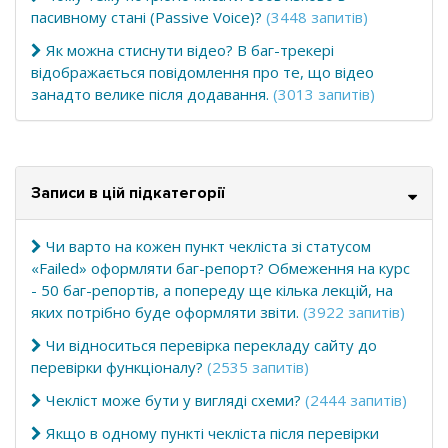
пасивному стані (Passive Voice)?
(3448 запитів)
Як можна стиснути відео? В баг-трекері
відображається повідомлення про те, що відео
занадто велике після додавання.
(3013 запитів)
Записи в цій підкатегорії
Чи варто на кожен пункт чекліста зі статусом
«Failed» оформляти баг-репорт? Обмеження на курс
- 50 баг-репортів, а попереду ще кілька лекцій, на
яких потрібно буде оформляти звіти.
(3922 запитів)
Чи відноситься перевірка перекладу сайту до
перевірки функціоналу?
(2535 запитів)
Чекліст може бути у вигляді схеми?
(2444 запитів)
Якщо в одному пункті чекліста після перевірки