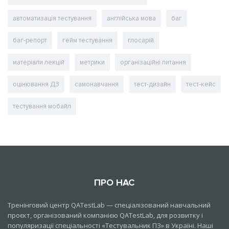
автоматизація тестування
англійська мова
баг
баг-репорт
гейм тестування
глосарій
матеріали лекцій
метрики
організаційні питання
оцінювання ДЗ
самонавчання
тест-дизайн
тест-кейс
тестування мобайл
ПРО НАС
Тренінговий центр QATestLab — спеціалізований навчальний
проєкт, організований компанією QATestLab, для розвитку і
популяризації спеціальності «Тестувальник ПЗ» в Україні. Наші