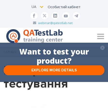
UA
Особистий кабінет
webinar@qatestlab.net
Tog
navi
Want to test your
ГОЛОВНА
БЛОГ
МАТЕРІАЛИ З ТЕСТУВАННЯ
product?
Матеріали з
EXPLORE MORE DETAILS
тестування