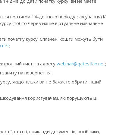
 14 днів до дати початку курсу, ви не маєте
ься протягом 14-денного періоду скасування) і/
 курсу (тобто через наше віртуальне навчальне
ати початку курсу. Сплачені кошти можуть бути
.net
;
лектронний лист на адресу
webinar@qatestlab.net
;
 запиту на повернення;
урсу, якщо тільки ви не бажаєте обрати інший
дшкодування користувачам, які порушують ці
екції, статті, приклади документів, посібники,