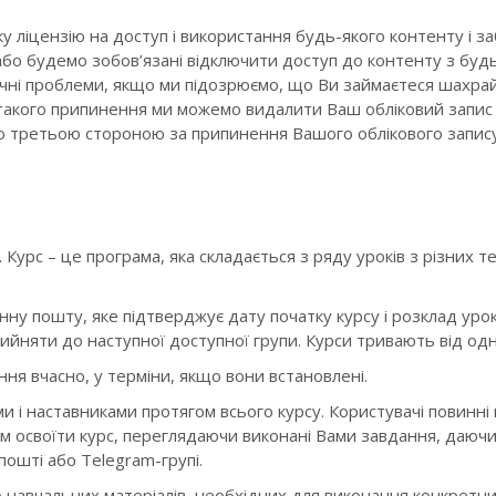
 ліцензію на доступ і використання будь-якого контенту і за
або будемо зобов’язані відключити доступ до контенту з будь
ічні проблеми, якщо ми підозрюємо, що Ви займаєтеся шахра
я такого припинення ми можемо видалити Ваш обліковий запис 
кою третьою стороною за припинення Вашого облікового запис
Курс – це програма, яка складається з ряду уроків з різних т
у пошту, яке підтверджує дату початку курсу і розклад урокі
ийняти до наступної доступної групи. Курси тривають від одно
ня вчасно, у терміни, якщо вони встановлені.
и і наставниками протягом всього курсу. Користувачі повинн
 освоїти курс, переглядаючи виконані Вами завдання, даючи 
пошті або Telegram-групі.
о навчальних матеріалів, необхідних для виконання конкретн