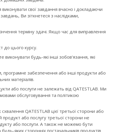
я виконувати свої завдання вчасно і докладаючи
завдань, Ви зіткнетеся з наслідками,
кінчення терміну здачі. Якщо час для виправлення
т до цього курсу.
е виконувати будь-які інші зобов’язання, які
, програмне забезпечення або інші продукти або
ьних матеріалів.
одукти або послуги не залежать від QATESTLAB. Ми
умовами обслуговування та політикою
як схвалення QATESTLAB цієї третьої сторони або
 продукт або послугу третьої сторони не
одукту або послуги. А також не можемо бути
будь-яких сторонніх постачальників продуктів