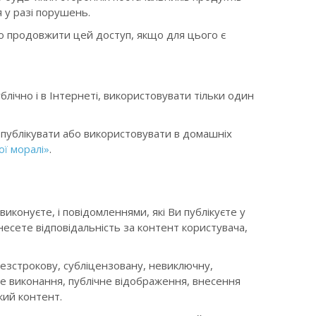
я у разі порушень.
бо продовжити цей доступ, якщо для цього є
блічно і в Інтернеті, використовувати тільки один
е публікувати або використовувати в домашніх
ої моралі»
.
иконуєте, і повідомленнями, які Ви публікуєте у
 несете відповідальність за контент користувача,
безстрокову, субліцензовану, невиключну,
не виконання, публічне відображення, внесення
кий контент.