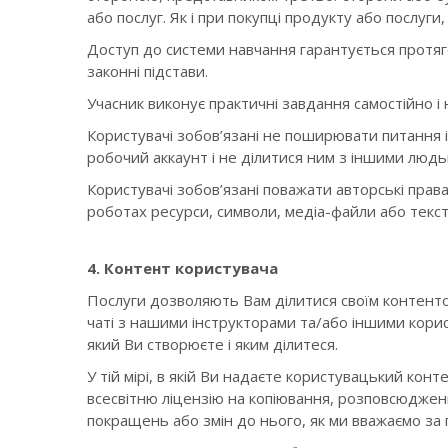
або послуг. Як і при покупці продукту або послуги
Доступ до системи навчання гарантується протяго
законні підстави.
Учасник виконує практичні завдання самостійно і
Користувачі зобов’язані не поширювати питання і 
робочий аккаунт і не ділитися ним з іншими людь
Користувачі зобов’язані поважати авторські прав
роботах ресурси, символи, медіа-файли або текс
4. Контент користувача
Послуги дозволяють Вам ділитися своїм контентом,
чаті з нашими інструкторами та/або іншими корист
який Ви створюєте і яким ділитеся.
У тій мірі, в якій Ви надаєте користувацький ко
всесвітню ліцензію на копіювання, розповсюдженн
покращень або змін до нього, як ми вважаємо за