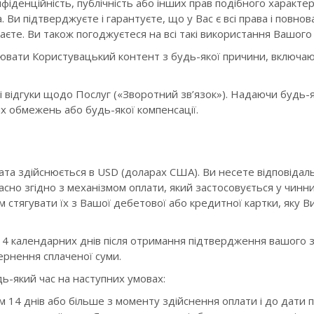
фіденційність, публічність або інших прав подібного характер
 Ви підтверджуєте і гарантуєте, що у Вас є всі права і повн
єте. Ви також погоджуєтеся на всі такі використання Вашого 
ювати Користувацький контент з будь-якої причини, включаю
нші відгуки щодо Послуг («Зворотний зв’язок»). Надаючи будь-
х обмежень або будь-якої компенсації.
ата здійснюється в USD (доларах США). Ви несете відповідальн
асно згідно з механізмом оплати, який застосовується у чинн
ам стягувати їх з Вашої дебетової або кредитної картки, яку 
4 календарних днів після отримання підтвердження вашого з
ернення сплаченої суми.
ь-який час на наступних умовах:
 14 днів або більше з моменту здійснення оплати і до дати 