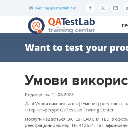
webinar@qatestlab.net
ПР
ГОЛОВНА
УМОВИ ВИКОРИСТАННЯ
Want to test your pro
Умови викорис
Редакція від 14.08.2023
Дані Умови використання («Умови») регулюють 
інтернет-ресурс QaTestLab Training Center.
Послуги надаються QATESTLAB LIMITED, з офісом, як
реєстраційний номер HE 412671, та її афілійован