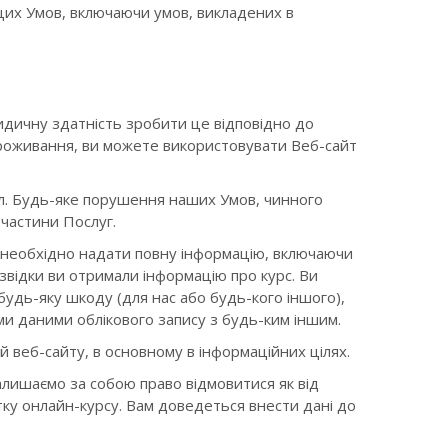
цих Умов, включаючи умов, викладених в
идичну здатність зробити це відповідно до
проживання, ви можете використовувати Веб-сайт
ил. Будь-яке порушення наших Умов, чинного
частини Послуг.
су необхідно надати повну інформацію, включаючи
 звідки ви отримали інформацію про курс. Ви
а будь-яку шкоду (для нас або будь-кого іншого),
ми даними облікового запису з будь-ким іншим.
 веб-сайту, в основному в інформаційних цілях.
алишаємо за собою право відмовитися як від
атку онлайн-курсу. Вам доведеться внести дані до