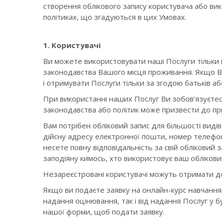
створення облікового запису користувача або ви
політиках, що згадуються в цих Умовах.
1. Користувачі
Ви можете використовувати наші Послуги тільки 
законодавства Вашого місця проживання. Якщо В
і отримувати Послуги тільки за згодою батьків або
При використанні наших Послуг Ви зобов’язуєтес
законодавства або політик може призвести до пр
Вам потрібен обліковий запис для більшості виді
дійсну адресу електронної пошти, номер телефону,
несете повну відповідальність за свій обліковий з
заподіяну кимось, хто використовує ваш облікови
Незареєстровані користувачі можуть отримати дос
Якщо ви подаєте заявку на онлайн-курс навчання,
надання оцінювання, так і від надання Послуг у 
нашої форми, щоб подати заявку.