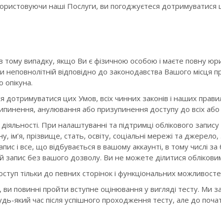
користовуючи наші Послуги, ви погоджуєтеся дотримуватися 
в тому випадку, якщо Ви є фізичною особою і маєте повну юр
и неповнолітній відповідно до законодавства Вашого місця 
 опікуна.
я дотримуватися цих Умов, всіх чинних законів і наших прав
ипинення, анулювання або призупинення доступу до всіх або 
в діяльності. При налаштуванні та підтримці облікового запи
 ім’я, прізвище, стать, освіту, соціальні мережі та джерело,
апис і все, що відбувається в вашому аккаунті, в тому числі з
й запис без вашого дозволу. Ви не можете ділитися облікови
туп тільки до певних сторінок і функціональних можливостей
 ви повинні пройти вступне оцінювання у вигляді тесту. Ми з
будь-який час після успішного проходження тесту, але до поч