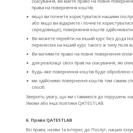
скасування, ви маєте право на повне поверненн
права на повернення коштів;
якщо ви почнете користуватися нашими послуг
або якщо ви відкриєте і почнете користуватис
середовище), повернення коштів здійснюватис
Ви можете перейти на інший курс без додатков
перенесені на інший курс такого ж типу післ
Ви матимете право на повне повернення оплач
для реалізації своїх прав на скасування, які 
будь-яке повернення коштів буде оброблено н
ми здійснимо повернення коштів тим самим спо
спосіб.
Зверніть увагу, що ми ставимося до порушень на
Умови або інші політики QATESTLAB.
6. Права QATESTLAB
Всі права, назви та інтерес до Послуг, наших існу