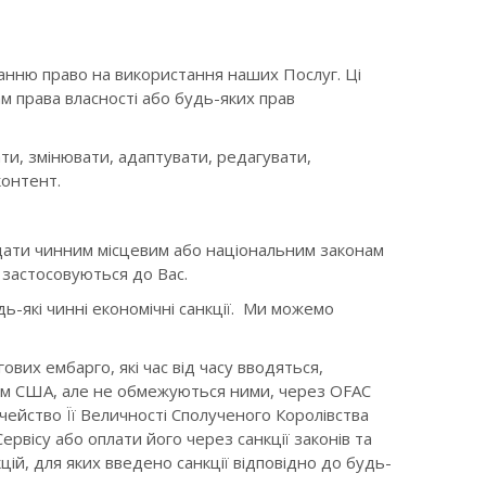
канню право на використання наших Послуг. Ці
 права власності або будь-яких прав
и, змінювати, адаптувати, редагувати,
контент.
ідати чинним місцевим або національним законам
і застосовуються до Вас.
ь-які чинні економічні санкції. Ми можемо
ових ембарго, які час від часу вводяться,
дом США, але не обмежуються ними, через OFAC
ейство Її Величності Сполученого Королівства
ервісу або оплати його через санкції законів та
цій, для яких введено санкції відповідно до будь-