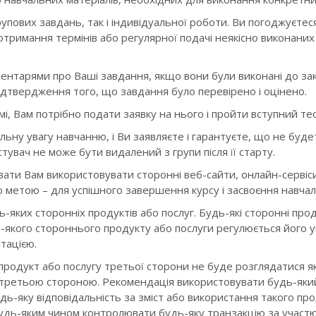
упових завдань, так і індивідуальної роботи. Ви погоджуєтес
отримання термінів або регулярної подачі неякісно виконаних 
оментарями про Ваші завдання, якщо вони були виконані до за
ідтвердження того, що завдання було перевірено і оцінено.
, Вам потрібно подати заявку на нього і пройти вступний тес
ьну увагу навчанню, і Ви заявляєте і гарантуєте, що не будет
вач не може бути видалений з групи після її старту.
ти Вам використовувати сторонні веб-сайти, онлайн-сервіси
 метою – для успішного завершення курсу і засвоєння навчал
ь-яких сторонніх продуктів або послуг. Будь-які сторонні пр
-якого стороннього продукту або послуги регулюється його 
тацією.
 продукт або послугу третьої сторони не буде розглядатися 
 третьою стороною. Рекомендація використовувати будь-який
ь-яку відповідальність за зміст або використання такого пр
дь-яким чином контролювати будь-яку транзакцію за участю 