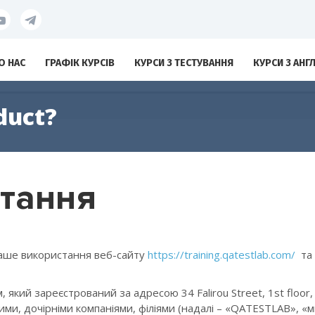
О НАС
ГРАФІК КУРСІВ
КУРСИ З ТЕСТУВАННЯ
КУРСИ З АНГ
duct?
тання
ваше використання веб-сайту
https://training.qatestlab.com/
та 
ий зареєстрований за адресою 34 Falirou Street, 1st floor, off
ими, дочірніми компаніями, філіями (надалі – «QATESTLAB», «м