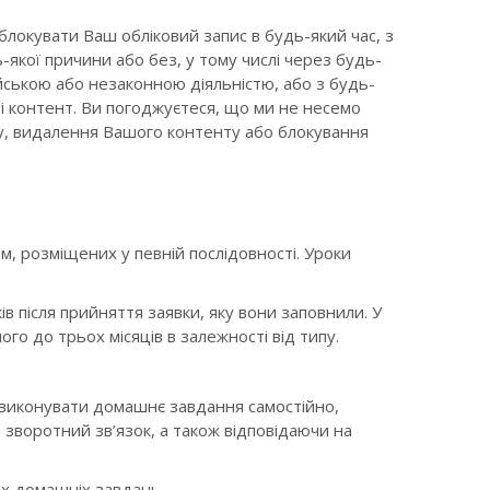
блокувати Ваш обліковий запис в будь-який час, з
-якої причини або без, у тому числі через будь-
йською або незаконною діяльністю, або з будь-
і контент. Ви погоджуєтеся, що ми не несемо
у, видалення Вашого контенту або блокування
ем, розміщених у певній послідовності. Уроки
в після прийняття заявки, яку вони заповнили. У
го до трьох місяців в залежності від типу.
і виконувати домашнє завдання самостійно,
зворотний зв’язок, а також відповідаючи на
их домашніх завдань.