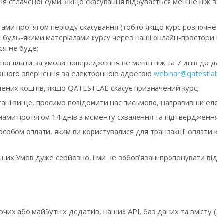
я сплаченої суми. Якщо скасування відбувається менше ніж за
ами протягом періоду скасування (тобто якщо курс розпочнет
я будь-якими матеріалами курсу через наші онлайн-простори
я не буде;
ої плати за умови попередження не менш ніж за 7 днів до д
я вашого звернення за електронною адресою
webinar@qatestlab
ених коштів, якщо QATESTLAB скасує призначений курс;
описані вище, просимо повідомити нас письмово, направивши е
ами протягом 14 днів з моменту схвалення та підтвердження
собом оплати, яким ви користувалися для транзакції оплати к
ших Умов дуже серйозно, і ми не зобов’язані пропонувати ві
ючих або майбутніх додатків, наших API, баз даних та вмісту (л