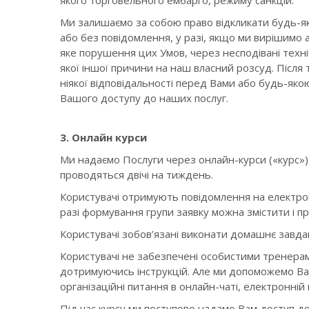
якого торговельного ембарго, режиму санкцій.
Ми залишаємо за собою право відкликати будь-яку
або без повідомлення, у разі, якщо ми вирішимо 
яке порушення цих Умов, через несподівані техн
якої іншої причини на наш власний розсуд. Післ
ніякої відповідальності перед Вами або будь-я
Вашого доступу до наших послуг.
3. Онлайн курси
Ми надаємо Послуги через онлайн-курси («курс»). 
проводяться двічі на тиждень.
Користувачі отримують повідомлення на електронн
разі формування групи заявку можна змістити і пр
Користувачі зобов’язані виконати домашнє завдан
Користувачі не забезпечені особистими тренерам
дотримуючись інструкцій. Але ми допоможемо Вам
організаційні питання в онлайн-чаті, електронній 
Під час курсу ми поступово надамо Вам доступ д