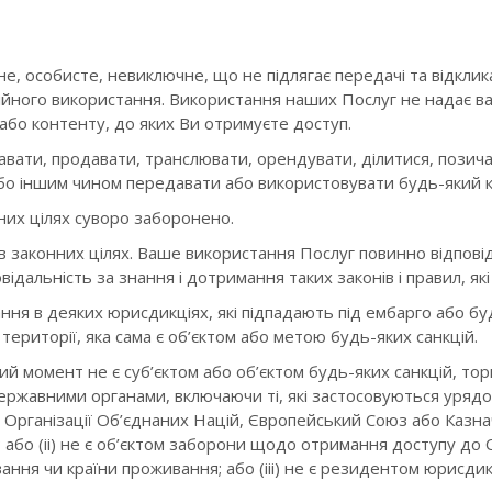
е, особисте, невиключне, що не підлягає передачі та відкли
ного використання. Використання наших Послуг не надає вам
 або контенту, до яких Ви отримуєте доступ.
ати, продавати, транслювати, орендувати, ділитися, позичат
 або іншим чином передавати або використовувати будь-який 
них цілях суворо заборонено.
в законних цілях. Ваше використання Послуг повинно відпов
відальність за знання і дотримання таких законів і правил, як
ня в деяких юрисдикціях, які підпадають під ембарго або буд
 території, яка сама є об’єктом або метою будь-яких санкцій.
ий момент не є суб’єктом або об’єктом будь-яких санкцій, торг
ержавними органами, включаючи ті, які застосовуються уря
рганізації Об’єднаних Націй, Європейський Союз або Казнач
; або (ii) не є об’єктом заборони щодо отримання доступу до С
ання чи країни проживання; або (iii) не є резидентом юрисдик