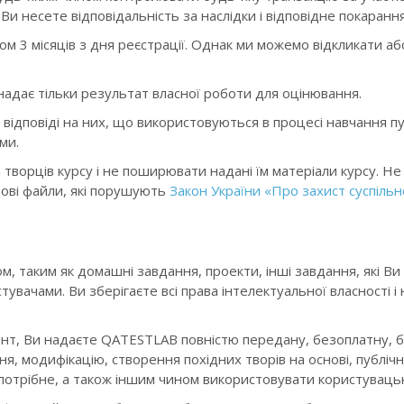
, Ви несете відповідальність за наслідки і відповідне покаранн
м 3 місяців з дня реєстрації. Однак ми можемо відкликати а
 надає тільки результат власної роботи для оцінювання.
відповіді на них, що використовуються в процесі навчання пу
ми.
а творців курсу і не поширювати надані їм матеріали курсу. Н
тові файли, які порушують
Закон України «Про захист суспільн
 таким як домашні завдання, проекти, інші завдання, які Ви в
увачами. Ви зберігаєте всі права інтелектуальної власності і
нтент, Ви надаєте QATESTLAB повністю передану, безоплатну, 
я, модифікацію, створення похідних творів на основі, публіч
 потрібне, а також іншим чином використовувати користуваць