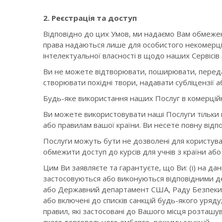
2. Реєстрація та доступ
Відповідно до цих Умов, ми надаємо Вам обмежен
права надаються лише для особистого некомерцій
інтелектуальної власності в щодо наших Сервісів
Ви не можете відтворювати, поширювати, передав
створювати похідні твори, надавати субліцензії
Будь-яке використання наших Послуг в комерцій
Ви можете використовувати наші Послуги тільки 
або правилам вашої країни. Ви несете повну відпо
Послуги можуть бути не дозволені для користуван
обмежити доступ до курсів для учнів з країни або
Цим Ви заявляєте та гарантуєте, що Ви: (i) на дан
застосовуються або виконуються відповідними д
або Державний департамент США, Раду Безпеки О
або включені до списків санкцій будь-якого уряду
правил, які застосовані до Вашого місця розташув