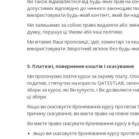
Ви також відмовляєтеся від будь-яких прав на кон
допустимих відповідно до чинного законодавства.
використовувати будь-який контент, який Ви нада
Ми залишаємо за собою право видаляти або змін
думку, порушує ці Умови або інші політики.
Ми вітаємо Ваші пропозиції, ідеї, коментарі та і
використовувати Зворотний зв’язок без будь-яки
5. Платежі, повернення коштів і скасування
Ми пропонуємо платні курси за окрему плату. Опл
податків, стягнутих на користь QATESTLAB, своєч
збори за курси, які Ви купуєте, і Ви дозволяєте н
ці збори.
Якщо ви скасовуєте бронювання курсу протягом 1
причину скасування, ви маєте право на повне пов
Ви маєте право скасувати бронювання курсу в буд
якщо ви скасовуєте бронювання курсу протягом