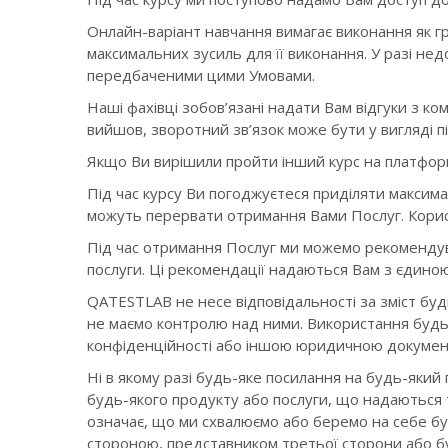
Онлайн-варіант навчання вимагає виконання як гр
максимальних зусиль для її виконання. У разі нед
передбаченими цими Умовами.
Наші фахівці зобов’язані надати Вам відгуки з к
вийшов, зворотний зв’язок може бути у вигляді п
Якщо Ви вирішили пройти інший курс на платформі
Під час курсу Ви погоджуєтеся приділяти максимал
можуть перервати отримання Вами Послуг. Користу
Під час отримання Послуг ми можемо рекомендува
послуги. Ці рекомендації надаються Вам з єдиною
QATESTLAB не несе відповідальності за зміст буд
не маємо контролю над ними. Використання будь
конфіденційності або іншою юридичною докумен
Ні в якому разі будь-яке посилання на будь-який
будь-якого продукту або послуги, що надаються
означає, що ми схвалюємо або беремо на себе буд
стороною, представником третьої сторони або бу