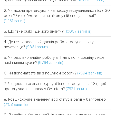
(16270 запитів)
працевлаштування на позицію Junior QA?
Чи можна претендувати на посаду тестувальника після 30
років? Чи є обмеження за віком у цій спеціальності?
(11451 запит)
(10007 запитів)
Що таке build? Де його знайти?
Де взяти реальний досвід роботи тестувальнику-
(9861 запит)
початківцю?
Чи реально знайти роботу в IT не маючи досвіду, лише
(9764 запитів)
закінчивши курси?
(7594 запитів)
Чи допомагаєте ви з пошуком роботи?
Чи достатньо знань курсу «Основи тестування ПЗ», щоб
(7531 запит)
претендувати на посаду QA Intern?
Розшифруйте значення всіх статусів багів у баг-трекері.
(7158 запитів)