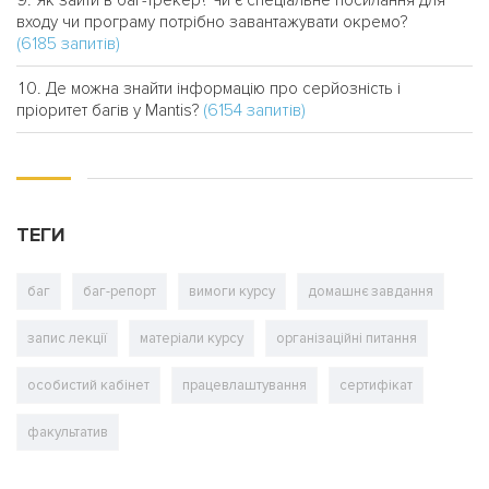
Як зайти в баг-трекер? Чи є спеціальне посилання для
входу чи програму потрібно завантажувати окремо?
(6185 запитів)
Де можна знайти інформацію про серйозність і
(6154 запитів)
пріоритет багів у Mantis?
ТЕГИ
баг
баг-репорт
вимоги курсу
домашнє завдання
запис лекції
матеріали курсу
організаційні питання
особистий кабінет
працевлаштування
сертифікат
факультатив