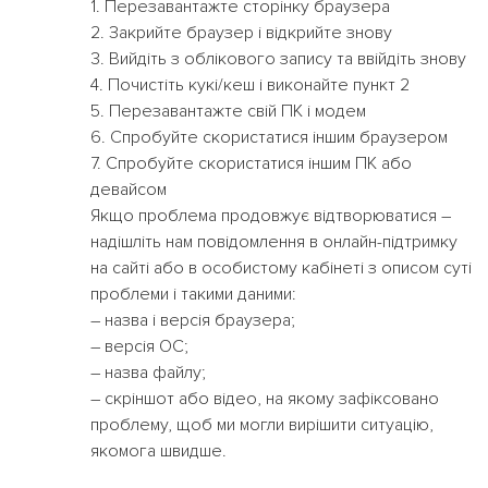
1. Перезавантажте сторінку браузера
2. Закрийте браузер і відкрийте знову
3. Вийдіть з облікового запису та ввійдіть знову
4. Почистіть кукі/кеш і виконайте пункт 2
5. Перезавантажте свій ПК і модем
6. Спробуйте скористатися іншим браузером
7. Спробуйте скористатися іншим ПК або
девайсом
Якщо проблема продовжує відтворюватися –
надішліть нам повідомлення в онлайн-підтримку
на сайті або в особистому кабінеті з описом суті
проблеми і такими даними:
– назва і версія браузера;
– версія ОС;
– назва файлу;
– скріншот або відео, на якому зафіксовано
проблему, щоб ми могли вирішити ситуацію,
якомога швидше.