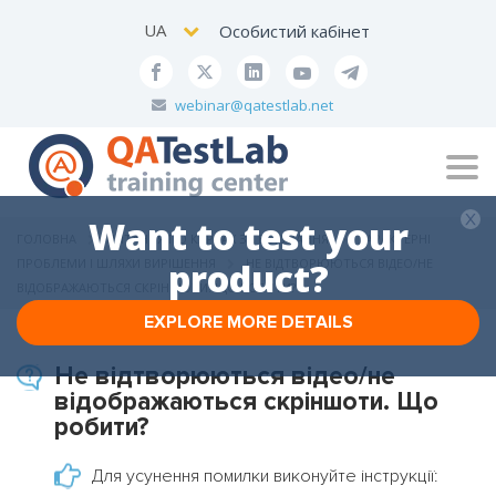
UA
Особистий кабінет
webinar@qatestlab.net
Tog
navi
Want to test your
ГОЛОВНА
ПИТАННЯ ПО КУРСАХ З ТЕСТУВАННЯ
ХАРАКТЕРНІ
ПРОБЛЕМИ І ШЛЯХИ ВИРІШЕННЯ
product?
НЕ ВІДТВОРЮЮТЬСЯ ВІДЕО/НЕ
ВІДОБРАЖАЮТЬСЯ СКРІНШОТИ. ЩО РОБИТИ?
EXPLORE MORE DETAILS
Не відтворюються відео/не
відображаються скріншоти. Що
робити?
Для усунення помилки виконуйте інструкції: