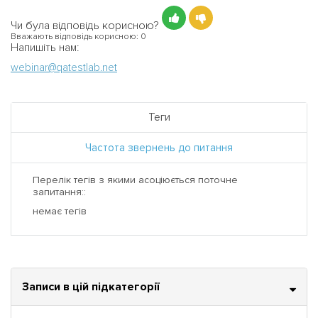
Чи була відповідь корисною?
Вважають відповідь корисною:
0
Напишіть нам:
webinar@qatestlab.net
Теги
Частота звернень до питання
Перелік тегів з якими асоціюється поточне
запитання::
немає тегів
Записи в цій підкатегорії