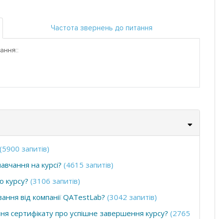
Частота звернень до питання
ання::
(5900 запитів)
авчання на курсі?
(4615 запитів)
ю курсу?
(3106 запитів)
ання від компанії QATestLab?
(3042 запитів)
ння сертифікату про успішне завершення курсу?
(2765