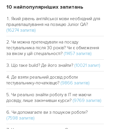
10 найпопулярніших запитань
Який рівень англійської мови необхідний для
працевлаштування на позицію Junior QA?
(16274 запитів)
Чи можна претендувати на посаду
тестувальника після 30 років? Чи є обмеження
(11457 запитів)
за віком у цій спеціальності?
(10021 запит)
Що таке build? Де його знайти?
Де взяти реальний досвід роботи
(9866 запитів)
тестувальнику-початківцю?
Чи реально знайти роботу в IT не маючи
(9769 запитів)
досвіду, лише закінчивши курси?
Чи допомагаєте ви з пошуком роботи?
(7598 запитів)