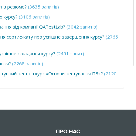
ат в резюме?
(3635 запитів)
ю курсу?
(3106 запитів)
ання від компанії QATestLab?
(3042 запитів)
ння сертифікату про успішне завершення курсу?
(2765
успішне складання курсу?
(2491 запит)
ання?
(2268 запитів)
 вступний тест на курс «Основи тестування ПЗ»?
(2120
ПРО НАС