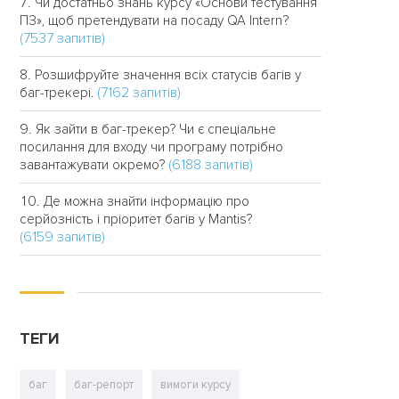
Чи достатньо знань курсу «Основи тестування
ПЗ», щоб претендувати на посаду QA Intern?
(7537 запитів)
Розшифруйте значення всіх статусів багів у
(7162 запитів)
баг-трекері.
Як зайти в баг-трекер? Чи є спеціальне
посилання для входу чи програму потрібно
(6188 запитів)
завантажувати окремо?
Де можна знайти інформацію про
серйозність і пріоритет багів у Mantis?
(6159 запитів)
ТЕГИ
баг
баг-репорт
вимоги курсу