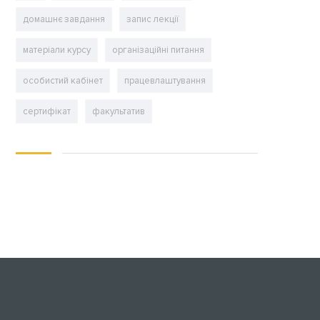
домашнє завдання
запис лекції
матеріали курсу
організаційні питання
особистий кабінет
працевлаштування
сертифікат
факультатив