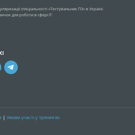
ляризації спеціальності «Тестувальник ПЗ» в Україні.
чок для роботи в сфері IT.
ЖІ
і
|
Умови участі у тренінгах