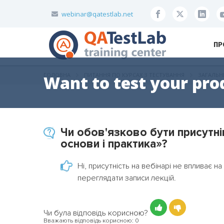
webinar@qatestlab.net
ПР
ГОЛОВНА
ПИТАННЯ ПО КУРСАХ З ТЕСТУВАННЯ
ЗАГАЛЬН
Want to test your pro
Чи обов'язково бути присутнім
основи і практика»?
Ні, присутність на вебінарі не впливає 
переглядати записи лекцій.
Чи була відповідь корисною?
Вважають відповідь корисною:
0