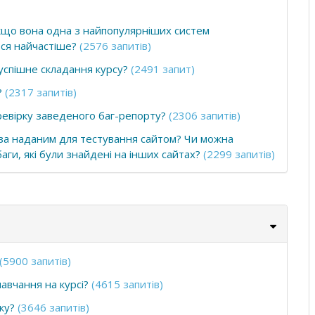
якщо вона одна з найпопулярніших систем
ься найчастіше?
(2576 запитів)
успішне складання курсу?
(2491 запит)
?
(2317 запитів)
евірку заведеного баг-репорту?
(2306 запитів)
за наданим для тестування сайтом? Чи можна
аги, які були знайдені на інших сайтах?
(2299 запитів)
(5900 запитів)
авчання на курсі?
(4615 запитів)
ку?
(3646 запитів)