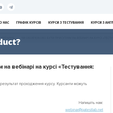
О НАС
ГРАФІК КУРСІВ
КУРСИ З ТЕСТУВАННЯ
КУРСИ З АНГ
І ПИТАННЯ
ЧИ ОБОВ’ЯЗКОВО БУТИ ПРИСУТНІМ НА ВЕБІНАРІ НА КУРСІ «ТЕСТ
duct?
 на вебінарі на курсі «Тестування:
на результат проходження курсу. Курсанти можуть
Напишіть нам:
webinar@qatestlab.net