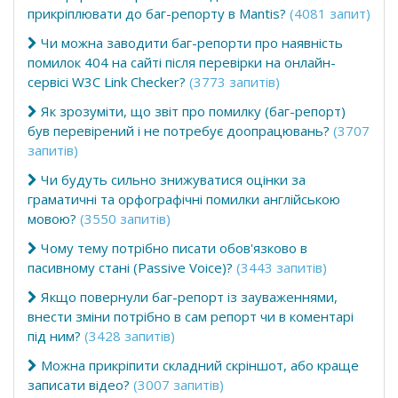
прикріплювати до баг-репорту в Mantis?
(4081 запит)
Чи можна заводити баг-репорти про наявність
помилок 404 на сайті після перевірки на онлайн-
сервісі W3C Link Checker?
(3773 запитів)
Як зрозуміти, що звіт про помилку (баг-репорт)
був перевірений і не потребує доопрацювань?
(3707
запитів)
Чи будуть сильно знижуватися оцінки за
граматичні та орфографічні помилки англійською
мовою?
(3550 запитів)
Чому тему потрібно писати обов'язково в
пасивному стані (Passive Voice)?
(3443 запитів)
Якщо повернули баг-репорт із зауваженнями,
внести зміни потрібно в сам репорт чи в коментарі
під ним?
(3428 запитів)
Можна прикріпити складний скріншот, або краще
записати відео?
(3007 запитів)