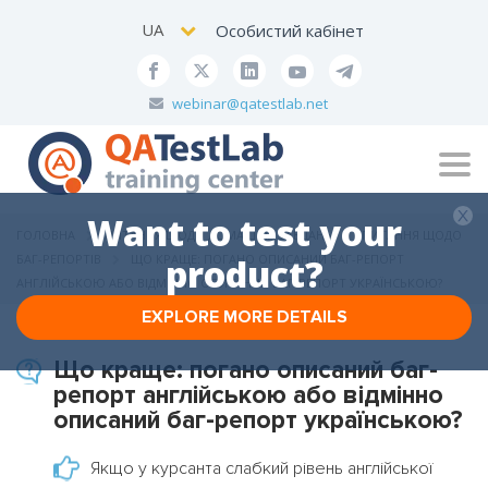
UA
Особистий кабінет
webinar@qatestlab.net
Tog
navi
Want to test your
ГОЛОВНА
ПИТАННЯ ЩОДО ДОМАШНІХ ЗАВДАНЬ
ПИТАННЯ ЩОДО
БАГ-РЕПОРТІВ
ЩО КРАЩЕ: ПОГАНО ОПИСАНИЙ БАГ-РЕПОРТ
product?
АНГЛІЙСЬКОЮ АБО ВІДМІННО ОПИСАНИЙ БАГ-РЕПОРТ УКРАЇНСЬКОЮ?
EXPLORE MORE DETAILS
Що краще: погано описаний баг-
репорт англійською або відмінно
описаний баг-репорт українською?
Якщо у курсанта слабкий рівень англійської