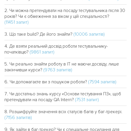
Чи можна претендувати на посаду тестувальника після 30
років? Чи є обмеження за віком у цій спеціальності?
(11451 запит)
(10006 запитів)
Що таке build? Де його знайти?
Де взяти реальний досвід роботи тестувальнику-
(9861 запит)
початківцю?
Чи реально знайти роботу в IT не маючи досвіду, лише
(9763 запитів)
закінчивши курси?
(7594 запитів)
Чи допомагаєте ви з пошуком роботи?
Чи достатньо знань курсу «Основи тестування ПЗ», щоб
(7531 запит)
претендувати на посаду QA Intern?
Розшифруйте значення всіх статусів багів у баг-трекері.
(7156 запитів)
Як зайти в баг-трекер? Чи є спеціальне посилання для