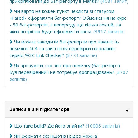
прикріплювати до баг-репорту в Mantis?
(4081 запит)
Чи варто на кожен пункт чекліста зі статусом
«Failed» оформляти баг-репорт? Обмеження на курс
- 50 баг-репортів, а попереду ще кілька лекцій, на
яких потрібно буде оформляти звіти.
(3917 запитів)
Чи можна заводити баг-репорти про наявність
помилок 404 на сайті після перевірки на онлайн-
сервісі W3C Link Checker?
(3773 запитів)
Як зрозуміти, що звіт про помилку (баг-репорт)
був перевірений і не потребує доопрацювань?
(3707
запитів)
Записи в цій підкатегорії
Що таке build? Де його знайти?
(10006 запитів)
Які формати скріншотів і відео можна