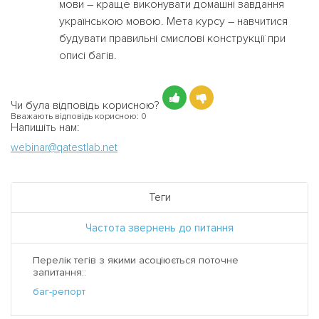
мови – краще виконувати домашні завдання
українською мовою. Мета курсу – навчитися
будувати правильні смислові конструкції при
описі багів.
Чи була відповідь корисною?
Вважають відповідь корисною:
0
Напишіть нам:
webinar@qatestlab.net
Теги
Частота звернень до питання
Перелік тегів з якими асоціюється поточне
запитання::
баг-репорт