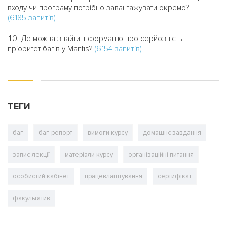
входу чи програму потрібно завантажувати окремо?
(6185 запитів)
Де можна знайти інформацію про серйозність і
(6154 запитів)
пріоритет багів у Mantis?
ТЕГИ
баг
баг-репорт
вимоги курсу
домашнє завдання
запис лекції
матеріали курсу
організаційні питання
особистий кабінет
працевлаштування
сертифікат
факультатив