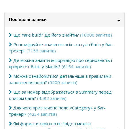
Пов'язані записи
Що таке build? Де його знайти?
(10006 запитів)
Розшифруйте значення всіх статусів багів у баг-
трекері.
(7156 запитів)
Де можна знайти інформацію про серйозність і
пріоритет багів у Mantis?
(6154 запитів)
Можна ознайомитися детальніше з правилами
заповнення полів?
(5200 запитів)
Що за номер відображається в Summary перед
описом бага?
(4582 запитів)
Для чого призначене поле «Category» у баг-
трекері?
(4234 запитів)
Які формати скріншотів і відео можна