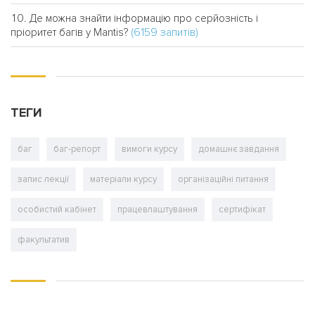
Де можна знайти інформацію про серйозність і
(6159 запитів)
пріоритет багів у Mantis?
ТЕГИ
баг
баг-репорт
вимоги курсу
домашнє завдання
запис лекції
матеріали курсу
організаційні питання
особистий кабінет
працевлаштування
сертифікат
факультатив