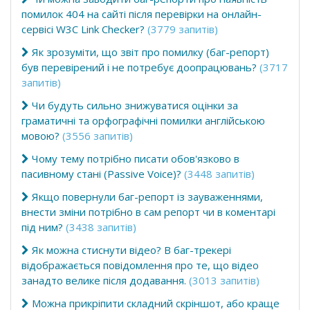
помилок 404 на сайті після перевірки на онлайн-
сервісі W3C Link Checker?
(3779 запитів)
Як зрозуміти, що звіт про помилку (баг-репорт)
був перевірений і не потребує доопрацювань?
(3717
запитів)
Чи будуть сильно знижуватися оцінки за
граматичні та орфографічні помилки англійською
мовою?
(3556 запитів)
Чому тему потрібно писати обов'язково в
пасивному стані (Passive Voice)?
(3448 запитів)
Якщо повернули баг-репорт із зауваженнями,
внести зміни потрібно в сам репорт чи в коментарі
під ним?
(3438 запитів)
Як можна стиснути відео? В баг-трекері
відображається повідомлення про те, що відео
занадто велике після додавання.
(3013 запитів)
Можна прикріпити складний скріншот, або краще