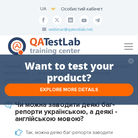
UA
Особистий кабінет
webinar@qatestlab.net
Tog
navi
Want to test your
ГОЛОВНА
ПИТАННЯ ЩОДО ДОМАШНІХ ЗАВДАНЬ
ПИТАННЯ ЩОДО
БАГ-РЕПОРТІВ
ЧИ МОЖНА ЗАВОДИТИ ДЕЯКІ БАГ-РЕПОРТИ
product?
УКРАЇНСЬКОЮ, А ДЕЯКІ – АНГЛІЙСЬКОЮ МОВОЮ?
EXPLORE MORE DETAILS
Чи можна заводити деякі баг-
репорти українською, а деякі -
англійською мовою?
Так, можна деякі баг-репорти заводити