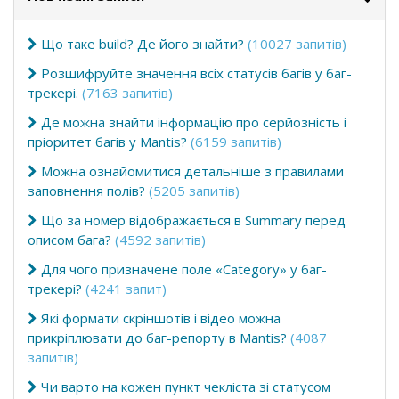
Що таке build? Де його знайти?
(10027 запитів)
Розшифруйте значення всіх статусів багів у баг-
трекері.
(7163 запитів)
Де можна знайти інформацію про серйозність і
пріоритет багів у Mantis?
(6159 запитів)
Можна ознайомитися детальніше з правилами
заповнення полів?
(5205 запитів)
Що за номер відображається в Summary перед
описом бага?
(4592 запитів)
Для чого призначене поле «Category» у баг-
трекері?
(4241 запит)
Які формати скріншотів і відео можна
прикріплювати до баг-репорту в Mantis?
(4087
запитів)
Чи варто на кожен пункт чекліста зі статусом