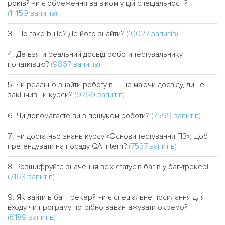
років? Чи є обмеження за віком у цій спеціальності?
(11459 запитів)
(10027 запитів)
Що таке build? Де його знайти?
Де взяти реальний досвід роботи тестувальнику-
(9867 запитів)
початківцю?
Чи реально знайти роботу в IT не маючи досвіду, лише
(9769 запитів)
закінчивши курси?
(7599 запитів)
Чи допомагаєте ви з пошуком роботи?
Чи достатньо знань курсу «Основи тестування ПЗ», щоб
(7537 запитів)
претендувати на посаду QA Intern?
Розшифруйте значення всіх статусів багів у баг-трекері.
(7163 запитів)
Як зайти в баг-трекер? Чи є спеціальне посилання для
входу чи програму потрібно завантажувати окремо?
(6189 запитів)