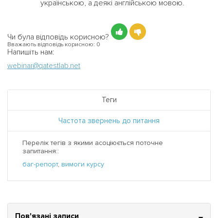
українською, а деякі англійською мовою.
Чи була відповідь корисною?
Вважають відповідь корисною:
0
Напишіть нам:
webinar@qatestlab.net
Теги
Частота звернень до питання
Перелік тегів з якими асоціюється поточне
запитання::
баг-репорт
,
вимоги курсу
Пов'язані записи