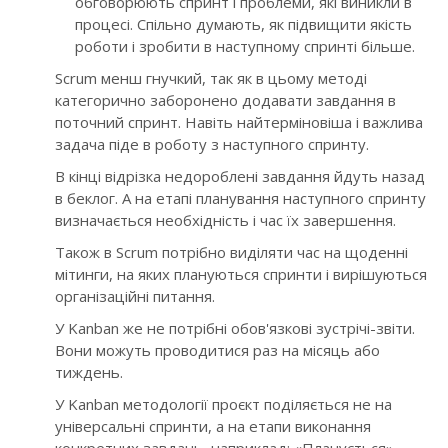
обговорюють спринт і проблеми, які виникли в
процесі. Спільно думають, як підвищити якість
роботи і зробити в наступному спринті більше.
Scrum менш гнучкий, так як в цьому методі
категорично заборонено додавати завдання в
поточний спринт. Навіть найтерміновіша і важлива
задача піде в роботу з наступного спринту.
В кінці відрізка недороблені завдання йдуть назад
в беклог. А на етапі планування наступного спринту
визначається необхідність і час їх завершення.
Також в Scrum потрібно виділяти час на щоденні
мітинги, на яких плануються спринти і вирішуються
організаційні питання.
У Kanban же не потрібні обов'язкові зустрічі-звіти.
Вони можуть проводитися раз на місяць або
тиждень.
У Kanban методології проєкт поділяється не на
універсальні спринти, а на етапи виконання
конкретних завдань, наприклад: «Планується»,