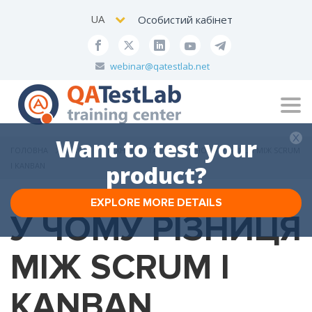
UA
Особистий кабінет
webinar@qatestlab.net
Tog
navi
Want to test your
ГОЛОВНА
БЛОГ
ТЕХНІЧНІ СТАТТІ
У ЧОМУ РІЗНИЦЯ МІЖ SCRUM
І KANBAN
product?
EXPLORE MORE DETAILS
У ЧОМУ РІЗНИЦЯ
МІЖ SCRUM І
KANBAN