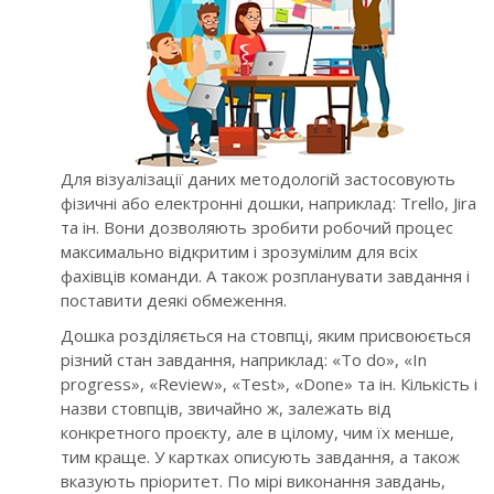
Для візуалізації даних методологій застосовують
фізичні або електронні дошки, наприклад: Trello, Jira
та ін. Вони дозволяють зробити робочий процес
максимально відкритим і зрозумілим для всіх
фахівців команди. А також розпланувати завдання і
поставити деякі обмеження.
Дошка розділяється на стовпці, яким присвоюється
різний стан завдання, наприклад: «To do», «In
progress», «Review», «Test», «Done» та ін. Кількість і
назви стовпців, звичайно ж, залежать від
конкретного проєкту, але в цілому, чим їх менше,
тим краще. У картках описують завдання, а також
вказують пріоритет. По мірі виконання завдань,