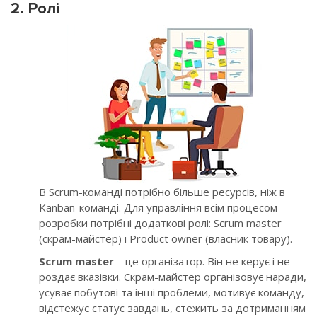
2. Ролі
В Scrum-команді потрібно більше ресурсів, ніж в
Kanban-команді. Для управління всім процесом
розробки потрібні додаткові ролі: Scrum master
(скрам-майстер) і Product owner (власник товару).
Scrum master
– це організатор. Він не керує і не
роздає вказівки. Скрам-майстер організовує наради,
усуває побутові та інші проблеми, мотивує команду,
відстежує статус завдань, стежить за дотриманням