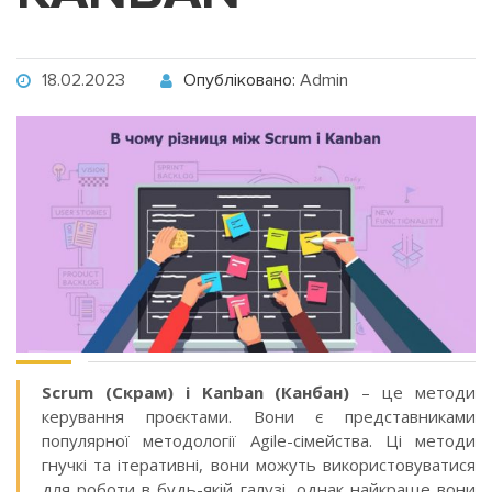
18.02.2023
Опубліковано:
Admin
Scrum (Скрам) і Kanban (Канбан)
– це методи
керування проєктами. Вони є представниками
популярної методології Agile-сімейства. Ці методи
гнучкі та ітеративні, вони можуть використовуватися
для роботи в будь-якій галузі, однак найкраще вони