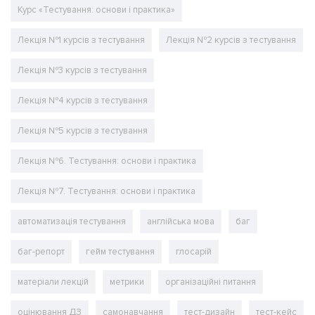
Курс «Тестування: основи і практика»
Лекція №1 курсів з тестування
Лекція №2 курсів з тестування
Лекція №3 курсів з тестування
Лекція №4 курсів з тестування
Лекція №5 курсів з тестування
Лекція №6. Тестування: основи і практика
Лекція №7. Тестування: основи і практика
автоматизація тестування
англійська мова
баг
баг-репорт
гейм тестування
глосарій
матеріали лекцій
метрики
організаційні питання
оцінювання ДЗ
самонавчання
тест-дизайн
тест-кейс