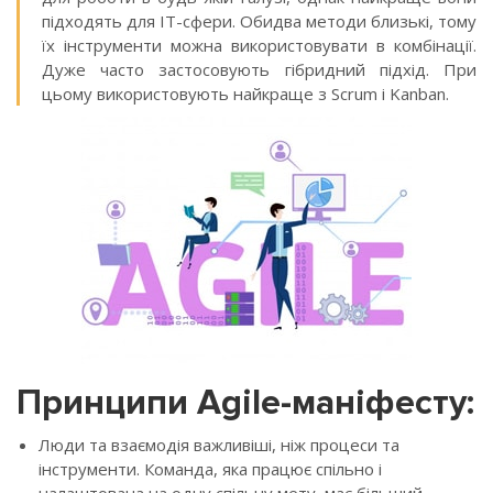
підходять для IT-сфери. Обидва методи близькі, тому
їх інструменти можна використовувати в комбінації.
Дуже часто застосовують гібридний підхід. При
цьому використовують найкраще з Scrum і Kanban.
Принципи Agile-маніфесту:
Люди та взаємодія важливіші, ніж процеси та
інструменти. Команда, яка працює спільно і
налаштована на одну спільну мету, має більший