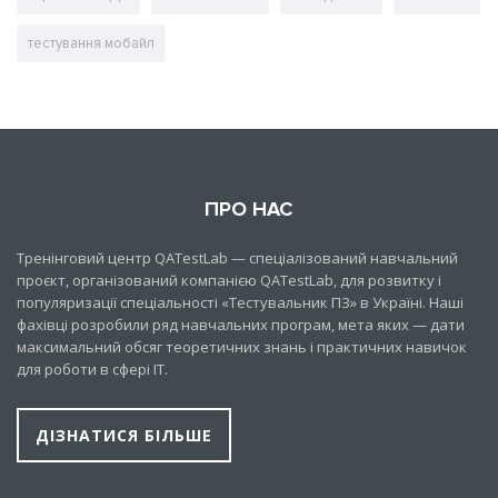
тестування мобайл
ПРО НАС
Тренінговий центр QATestLab — спеціалізований навчальний
проєкт, організований компанією QATestLab, для розвитку і
популяризації спеціальності «Тестувальник ПЗ» в Україні. Наші
фахівці розробили ряд навчальних програм, мета яких — дати
максимальний обсяг теоретичних знань і практичних навичок
для роботи в сфері IT.
ДІЗНАТИСЯ БІЛЬШЕ