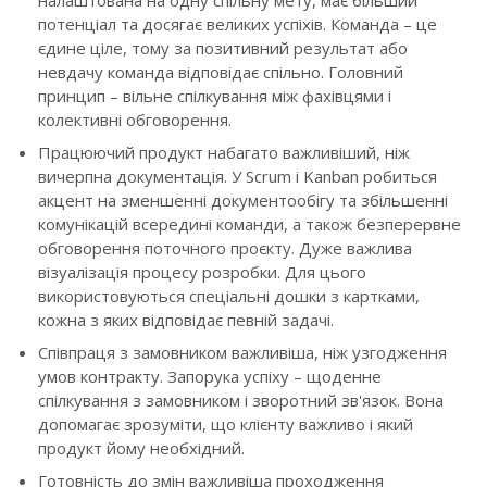
потенціал та досягає великих успіхів. Команда – це
єдине ціле, тому за позитивний результат або
невдачу команда відповідає спільно. Головний
принцип – вільне спілкування між фахівцями і
колективні обговорення.
Працюючий продукт набагато важливіший, ніж
вичерпна документація. У Scrum і Kanban робиться
акцент на зменшенні документообігу та збільшенні
комунікацій всередині команди, а також безперервне
обговорення поточного проєкту. Дуже важлива
візуалізація процесу розробки. Для цього
використовуються спеціальні дошки з картками,
кожна з яких відповідає певній задачі.
Співпраця з замовником важливіша, ніж узгодження
умов контракту. Запорука успіху – щоденне
спілкування з замовником і зворотний зв'язок. Вона
допомагає зрозуміти, що клієнту важливо і який
продукт йому необхідний.
Готовність до змін важливіша проходження