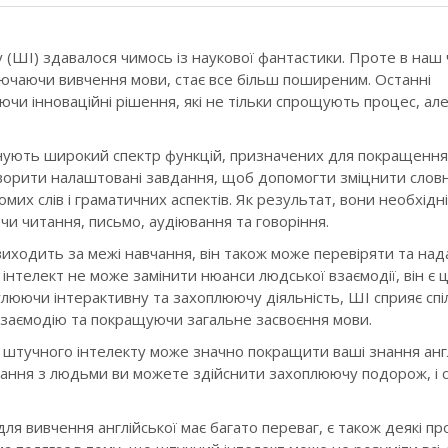
у (ШІ) здавалося чимось із наукової фантастики. Проте в наш 
ключаючи вивчення мови, стає все більш поширеним. Останні
чи інноваційні рішення, які не тільки спрощують процес, але
онують широкий спектр функцій, призначених для покращення
творити налаштовані завдання, щоб допомогти зміцнити слов
омих слів і граматичних аспектів. Як результат, вони необхідн
и читання, письмо, аудіювання та говоріння.
виходить за межі навчання, він також може перевіряти та над
 інтелект не може замінити нюанси людської взаємодії, він є 
люючи інтерактивну та захоплюючу діяльність, ШІ сприяє сп
заємодію та покращуючи загальне засвоєння мови.
 штучного інтелекту може значно покращити ваші знання анг
ування з людьми ви можете здійснити захоплюючу подорож, і 
ля вивчення англійської має багато переваг, є також деякі п