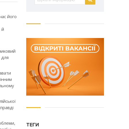
час його
 й
никовий
і для
авати
цінним
ільному
лійської
справді
роблеми,
ТЕГИ