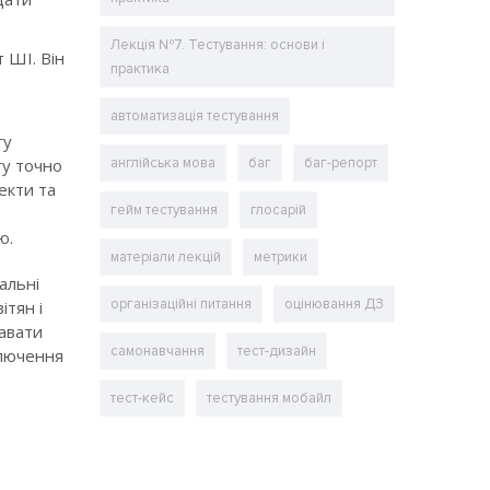
Лекція №7. Тестування: основи і
 ШІ. Він
практика
.
автоматизація тестування
гу
гу точно
англійська мова
баг
баг-репорт
екти та
гейм тестування
глосарій
ю.
матеріали лекцій
метрики
альні
організаційні питання
оцінювання ДЗ
ітян і
равати
самонавчання
тест-дизайн
ключення
тест-кейс
тестування мобайл