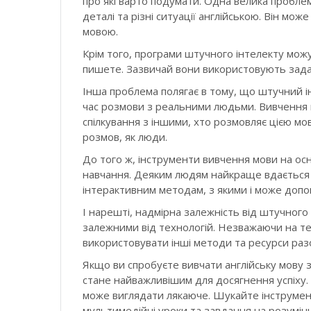
про які варто подумати. Одна велика проблем
деталі та різні ситуації англійською. Він може 
мовою.
Крім того, програми штучного інтелекту можу
пишете. Зазвичай вони використовують задані
Інша проблема полягає в тому, що штучний ін
час розмови з реальними людьми. Вивчення м
спілкування з іншими, хто розмовляє цією м
розмов, як люди.
До того ж, інструменти вивчення мови на ос
навчання. Деяким людям найкраще вдається ви
інтерактивним методам, з якими і може допо
І нарешті, надмірна залежність від штучного
залежними від технологій. Незважаючи на т
використовувати інші методи та ресурси раз
Якщо ви спробуєте вивчати англійську мову з
стане найважливішим для досягнення успіху. 
може виглядати лякаюче. Шукайте інструмент
мультимедійні уроки та завдання на розумінн