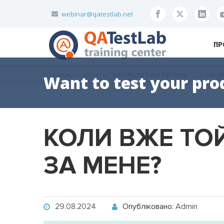
webinar@qatestlab.net
ПР
ГОЛОВНА
БЛОГ
МАТЕРІАЛИ З АНГЛІЙСЬКОЇ
КОЛИ ВЖ
Want to test your pro
КОЛИ ВЖЕ ТОЙ
ЗА МЕНЕ?
29.08.2024
Опубліковано:
Admin