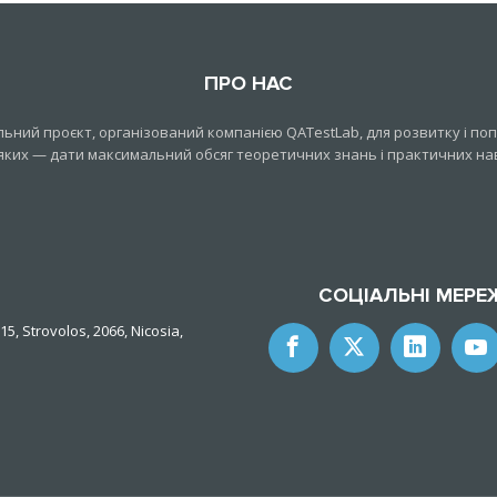
ПРО НАС
ний проєкт, організований компанією QATestLab, для розвитку і попу
яких — дати максимальний обсяг теоретичних знань і практичних нави
СОЦІАЛЬНІ МЕРЕ
15, Strovolos, 2066, Nicosia,