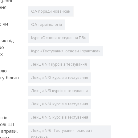
дрібні
ння
QA поради новачкам
е чи
QA термінологія
Курс «Основи тестування ПЗ»
як під
ро
Курс «Тестування: основи і практика»
іх
Лекція №1 курсів з тестування
илю
агу більш
Лекція №2 курсів з тестування
Лекція №3 курсів з тестування
Лекція №4 курсів з тестування
нтів
Лекція №5 курсів з тестування
нові ШІ
 вправи,
Лекція №6. Тестування: основи і
дати
практика