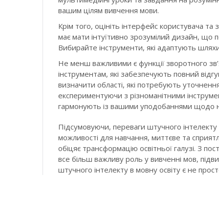
вашим цілям вивчення мови.
Крім того, оцініть інтерфейс користувача та 
має мати інтуїтивно зрозумілий дизайн, що п
Вибирайте інструменти, які адаптують шляхи 
Не менш важливими є функції зворотного зв’я
інструментам, які забезпечують повний відгу
визначити області, які потребують уточнення
експериментуючи з різноманітними інструмен
гармонують із вашими уподобаннями щодо на
Підсумовуючи, переваги штучного інтелекту в
можливості для навчання, миттєве та сприятл
обіцяє трансформацію освітньої галузі. З по
все більш важливу роль у вивченні мов, підви
штучного інтелекту в мовну освіту є не про