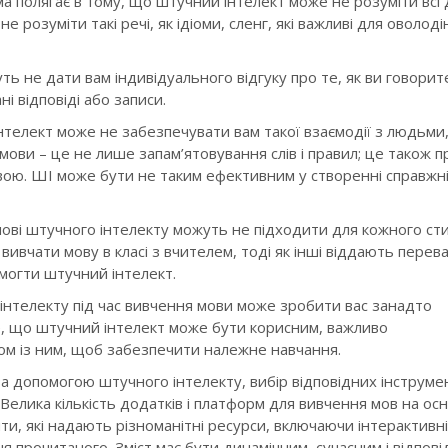
а полягає в тому, що штучний інтелект може не розуміти всі 
не розуміти такі речі, як ідіоми, сленг, які важливі для оволоді
ть не дати вам індивідуального відгуку про те, як ви говорит
 відповіді або записи.
телект може не забезпечувати вам такої взаємодії з людьми, 
ови – це не лише запам’ятовування слів і правил; це також п
овою. ШІ може бути не таким ефективним у створенні справжн
нові штучного інтелекту можуть не підходити для кожного ст
вчати мову в класі з вчителем, тоді як інші віддають перев
могти штучний інтелект.
 інтелекту під час вивчення мови може зробити вас занадто
е, що штучний інтелект може бути корисним, важливо
ом із ним, щоб забезпечити належне навчання.
а допомогою штучного інтелекту, вибір відповідних інструме
Велика кількість додатків і платформ для вивчення мов на ос
и, які надають різноманітні ресурси, включаючи інтерактивні
я прочитаного. Зміст має бути динамічним, сучасним і відпові