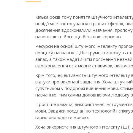
Кілька років тому поняття штучного інтелект
невід’ємне застосування в різних сферах, в
досягнення вдосконалили навчання, пропоную
наповнюють його ще більшою користю.
Ресурси на основі штучного інтелекту проп
процесу навчання. Ці інструменти можуть с
запас, а також надати чіткі пояснення незнай
вдосконалення всіх мовних навичок, включаюч
Крім того, ефективність штучного інтелекту 
відгуки про виконані завдання. Хоча штучний
супутником у подорожі вивчення мови. Стиму
навчанню, тим самим доповнюючи людську в
Простіше кажучи, використання інструментів
мови. Завдяки поєднанню технологій і спілк
гарно оволодієте мовою.
Хоча використання штучного інтелекту (ШІ) д