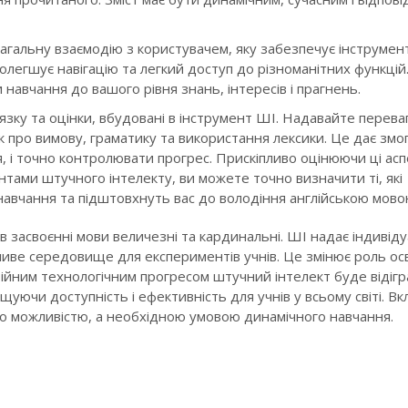
загальну взаємодію з користувачем, яку забезпечує інструмент
олегшує навігацію та легкий доступ до різноманітних функцій
навчання до вашого рівня знань, інтересів і прагнень.
зку та оцінки, вбудовані в інструмент ШІ. Надавайте перева
к про вимову, граматику та використання лексики. Це дає змо
, і точно контролювати прогрес. Прискіпливо оцінюючи ці асп
тами штучного інтелекту, ви можете точно визначити ті, які
вчання та підштовхнуть вас до володіння англійською мово
 засвоєнні мови величезні та кардинальні. ШІ надає індивіду
иве середовище для експериментів учнів. Це змінює роль осв
стійним технологічним прогресом штучний інтелект буде відіг
щуючи доступність і ефективність для учнів у всьому світі. В
сто можливістю, а необхідною умовою динамічного навчання.