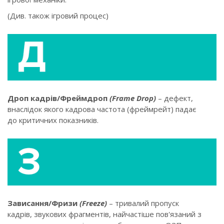
(Див. також ігровий процес)
Дроп кадрів/Фреймдроп
(Frame Drop)
– дефект,
внаслідок якого кадрова частота (фреймрейт) падає
до критичних показників.
Зависання/Фризи
(Freeze)
– тривалий пропуск
кадрів, звукових фрагментів, найчастіше пов'язаний з