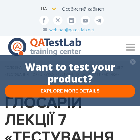
UA
Особистий кабінет
webinar@qatestlab.net
Tog
navi
Want to test your
ГОЛОВНА
БЛОГ
МАТЕРІАЛИ З КУРСУ
ГЛОСАРІЙ ЛЕКЦІЇ 7
«ТЕСТУВАННЯ ІГОР» З КУРСУ «ТЕСТУВАННЯ: ОСНОВИ І ПРАКТИКА»
product?
EXPLORE MORE DETAILS
ГЛОСАРІЙ
ЛЕКЦІЇ 7
«ТЕСТУВАННЯ