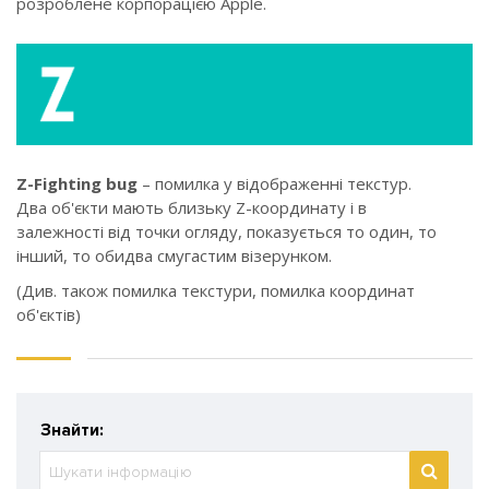
розроблене корпорацією Apple.
Z-Fighting bug
– помилка у відображенні текстур.
Два об'єкти мають близьку Z-координату і в
залежності від точки огляду, показується то один, то
інший, то обидва смугастим візерунком.
(Див. також помилка текстури, помилка координат
об'єктів)
Знайти: