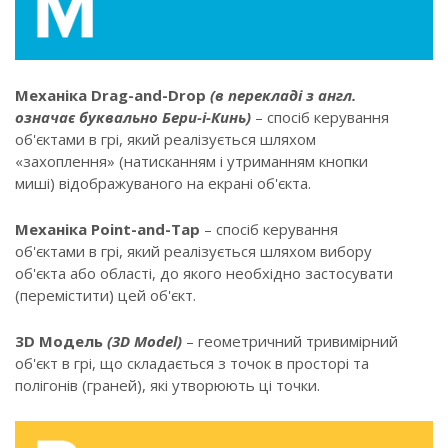
Механіка Drag-and-Drop
(в перекладі з англ.
означає буквально Бери-і-Кинь)
– спосіб керування
об'єктами в грі, який реалізується шляхом
«захоплення» (натисканням і утриманням кнопки
миші) відображуваного на екрані об'єкта.
Механіка Point-and-Tap
– спосіб керування
об'єктами в грі, який реалізується шляхом вибору
об'єкта або області, до якого необхідно застосувати
(перемістити) цей об'єкт.
3D Модель
(3D Model)
– геометричний тривимірний
об'єкт в грі, що складається з точок в просторі та
полігонів (граней), які утворюють ці точки.