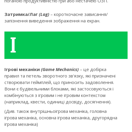
поганою продуктивністю гри або нестачею ОЗП.
Затримка/Лаг
(Lag)
– короткочасне зависання/
запізнення виведення зображення на екран.
Ігрові механіки
(Game Mechanics)
– це добірка
правил та петель зворотного зв'язку, які призначені
створювати геймплей, що приносить задоволення.
Вони є будівельними блоками, які застосовуються і
комбінуються з ігровим і не ігровим контекстом
(наприклад, квести, одиниці досвіду, досягнення).
(Див. також внутрішньоігрова механіка, головна
ігрова механіка, основна ігрова механіка, другорядна
ігрова механіка)