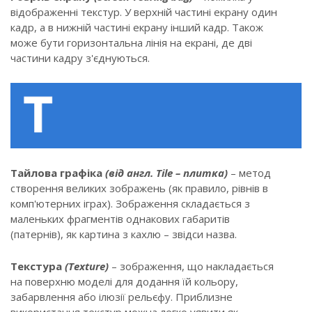
відображенні текстур. У верхній частині екрану один
кадр, а в нижній частині екрану інший кадр. Також
може бути горизонтальна лінія на екрані, де дві
частини кадру з'єднуються.
Тайлова графіка
(від англ. Tile – плитка)
– метод
створення великих зображень (як правило, рівнів в
комп'ютерних іграх). Зображення складається з
маленьких фрагментів однакових габаритів
(патернів), як картина з кахлю – звідси назва.
Текстура
(Texture)
– зображення, що накладається
на поверхню моделі для додання їй кольору,
забарвлення або ілюзії рельєфу. Приблизне
використання текстур можна легко уявити як