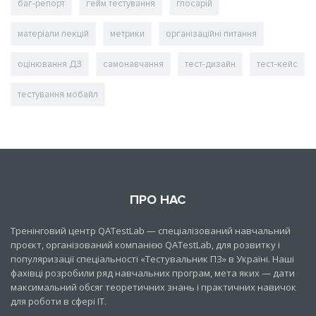
баг-репорт
гейм тестування
глосарій
матеріали лекцій
метрики
організаційні питання
оцінювання ДЗ
самонавчання
тест-дизайн
тест-кейс
тестування мобайл
ПРО НАС
Тренінговий центр QATestLab — спеціалізований навчальний
проєкт, організований компанією QATestLab, для розвитку і
популяризації спеціальності «Тестувальник ПЗ» в Україні. Наші
фахівці розробили ряд навчальних програм, мета яких — дати
максимальний обсяг теоретичних знань і практичних навичок
для роботи в сфері IT.