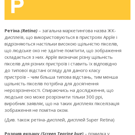
Ретіна
(Retina)
– загальна маркетингова назва ЖК-
дисплеїв, що використовуються в пристроях Apple і
відрізняються настільки високою щільністю пікселів,
що людське око не здатне помітити, що зображення
складається з них. Apple визначає різну щільність
пікселів для різних пристроїв і ставить їх відповідно
до типової відстані огляду для даного класу
пристроїв – чим більша типова відстань, тим менша
щільність пікселів потрібна для досягнення
нерозрізненості. Спираючись на дослідження, що
людське око може розрізнити тільки 300 ppi,
виробник заявляє, що на таких дисплеях пікселізація
зображення не помітна оком.
(Див. також ретіна-дисплей, дисплей Super Retina)
Розрив екрану
(Screen Tearing bug)
– помилка у