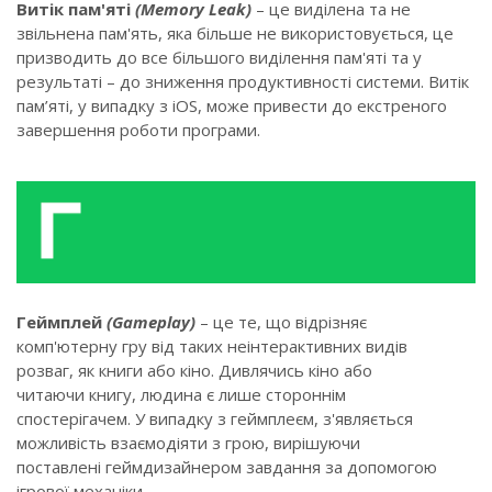
Витік пам'яті
(Memory Leak)
– це виділена та не
звільнена пам'ять, яка більше не використовується, це
призводить до все більшого виділення пам'яті та у
результаті – до зниження продуктивності системи. Витік
пам’яті, у випадку з iOS, може привести до екстреного
завершення роботи програми.
Геймплей
(Gameplay)
– це те, що відрізняє
комп'ютерну гру від таких неінтерактивних видів
розваг, як книги або кіно. Дивлячись кіно або
читаючи книгу, людина є лише стороннім
спостерігачем. У випадку з геймплеєм, з'являється
можливість взаємодіяти з грою, вирішуючи
поставлені геймдизайнером завдання за допомогою
ігрової механіки.