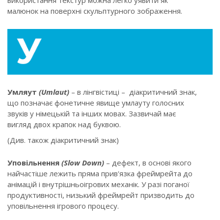
малюнок на поверхні скульптурного зображення.
Умляут
(Umlaut)
– в лінгвістиці – діакритичний знак,
що позначає фонетичне явище умлауту голосних
звуків у німецькій та інших мовах. Зазвичай має
вигляд двох крапок над буквою.
(Див. також діакритичний знак)
Уповільнення
(Slow Down)
– дефект, в основі якого
найчастіше лежить пряма прив'язка фреймрейта до
анімацій і внутрішньоігрових механік. У разі поганої
продуктивності, низький фреймрейт призводить до
уповільнення ігрового процесу.