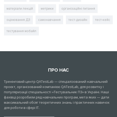
матеріали лекцій
метрики
організаційні питання
оцінювання ДЗ
самонавчання
тест-дизайн
тест-кейс
тестування мобайл
ПРО НАС
Тренінговий центр QATestLab — спеціалізований навчальний
проєкт, організований компанією QATestLab, для розвитку і
популяризації спеціальності «Тестувальник ПЗ» в Україні. Наші
фахівці розробили ряд навчальних програм, мета яких — дати
максимальний обсяг теоретичних знань і практичних навичок
для роботи в сфері IT.