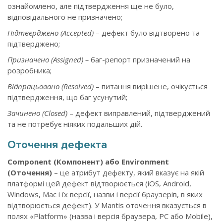
ознайомлено, але підтвердження ще не було,
відповідального не призначено;
Підтверджено (Accepted)
– дефект було відтворено та
підтверджено;
Призначено (Assigned) –
баг-репорт призначений на
розробника;
Відпрацьовано (Resolved)
– питання вирішене, очікується
підтвердження, що баг усунутий;
Зачинено (Closed)
– дефект виправлений, підтверджений
та не потребує ніяких подальших дій.
Оточення дефекта
Component (Компонент) або Environment
(Оточення)
– це атрибут дефекту, який вказує на якій
платформі цей дефект відтворюється (iOS, Android,
Windows, Mac і їх версії, назви і версії браузерів, в яких
відтворюється дефект). У Mantis оточення вказується в
полях «Platform» (назва і версія браузера, PC або Mobile),