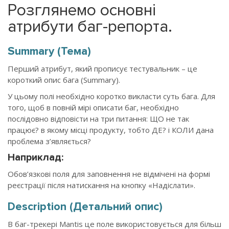
Розглянемо основні
атрибути баг-репорта.
Summary (Тема)
Перший атрибут, який прописує тестувальник – це
короткий опис бага (Summary).
У цьому полі необхідно коротко викласти суть бага. Для
того, щоб в повній мірі описати баг, необхідно
послідовно відповісти на три питання:
ЩО
не так
працює? в якому місці продукту, тобто
ДЕ
? і
КОЛИ
дана
проблема з’являється?
Наприклад:
Обов’язкові поля для заповнення не відмічені на формі
реєстрації після натискання на кнопку «Надіслати».
Description (Детальний опис)
В баг-трекері Mantis це поле використовується для більш