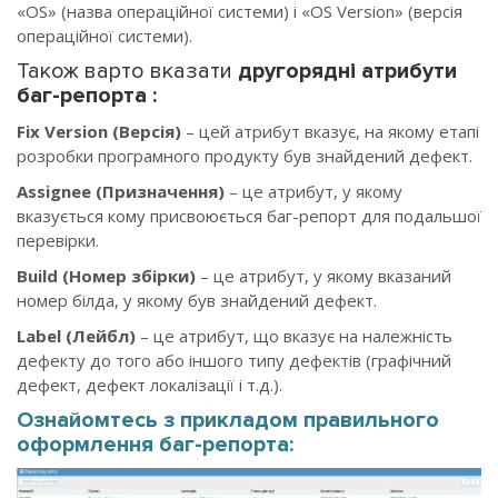
«OS» (назва операційної системи) і «OS Version» (версія
операційної системи).
Також варто вказати
другорядні атрибути
баг-репорта :
Fix Version (Версія)
– цей атрибут вказує, на якому етапі
розробки програмного продукту був знайдений дефект.
Assignee (Призначення)
– це атрибут, у якому
вказується кому присвоюється баг-репорт для подальшої
перевірки.
Build (Номер збірки)
– це атрибут, у якому вказаний
номер білда, у якому був знайдений дефект.
Label (Лейбл)
– це атрибут, що вказує на належність
дефекту до того або іншого типу дефектів (графічний
дефект, дефект локалізації і т.д.).
Ознайомтесь з прикладом правильного
оформлення баг-репорта: