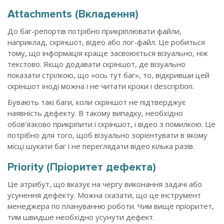
Attachments (Вкладення)
До баг-репортів потрібно прикріплювати файли,
наприклад, скріншот, відео або лог-файл. Це робиться
тому, що інформація краще засвоюється візуально, ніж
текстово. Якщо додавати скріншот, де візуально
показати стрілкою, що «ось тут баг», то, відкривши цей
скріншот іноді можна і не читати кроки і description.
Бувають такі баги, коли скріншот не підтверджує
наявність дефекту. В такому випадку, необхідно
обов'язково прикріпити і скріншот, і відео з помилкою. Це
потрібно для того, щоб візуально зорієнтувати в якому
місці шукати баг і не переглядати відео кілька разів.
Priority (Пріоритет дефекта)
Це атрибут, що вказує на чергу виконання задачі або
усунення дефекту. Можна сказати, що це інструмент
менеджера по плануванню роботи. Чим вище пріоритет,
тим швидше необхідно усунути дефект.