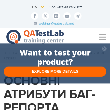
UA
Особистий кабінет
webinar@qatestlab.net
Tog
navi
Want to test your
ГОЛОВНА
БЛОГ
МАТЕРІАЛИ З КУРСУ
ОСНОВНІ АТРИБУТИ БАГ-
РЕПОРТА
product?
EXPLORE MORE DETAILS
ОСНОВНІ
АТРИБУТИ БАГ-
РЕПОРТА