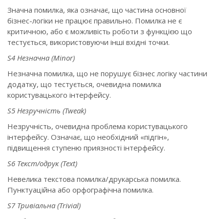
Значна помилка, яка означає, що частина основної
бізнес-логіки не працює правильно. Помилка не є
критичною, або є можливість роботи з функцією що
тестується, використовуючи інші вхідні точки.
S4 Незначна (Minor)
Незначна помилка, що не порушує бізнес логіку частини
додатку, що тестується, очевидна помилка
користувацького інтерфейсу.
S5 Незручність (Tweak)
Незручність, очевидна проблема користувацького
інтерфейсу. Означає, що необхідний «підгін»,
підвищення ступеню приязності інтерфейсу.
S6 Текст/одрук (Text)
Невелика текстова помилка/друкарська помилка.
Пунктуаційна або орфографічна помилка.
S7 Тривіальна (Trivial)